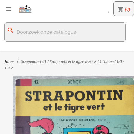

shopping_cart
(0)

search
Home
Strapontin T.01 / Strapontin et le tigre vert / B / 1 Album / EO /
1962