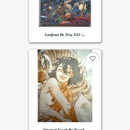
Lanfeust De Troy T.01 /...
favorite_border
Original Frank Pé (Frank...