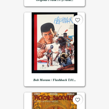
favorite_border
Bob Morane / Flashback T.01...
favorite_border