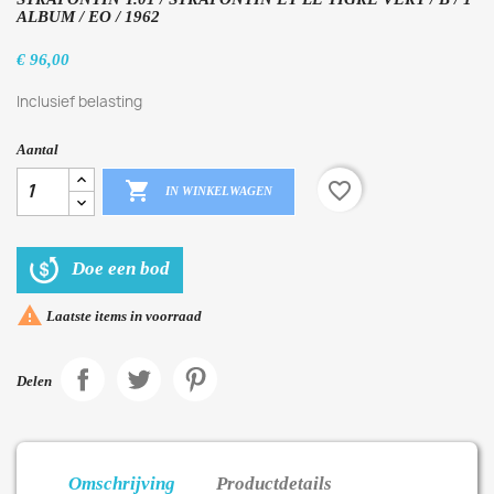
ALBUM / EO / 1962
€ 96,00
Inclusief belasting
Aantal

favorite_border
IN WINKELWAGEN
Doe een bod

Laatste items in voorraad
Delen
Omschrijving
Productdetails