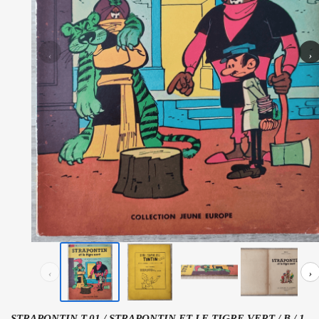
‹
›
‹
›
STRAPONTIN T.01 / STRAPONTIN ET LE TIGRE VERT / B / 1