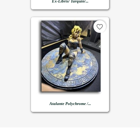
Ex-Libris/ Tarquin/...
favorite_border
Atalante Polychrome /...