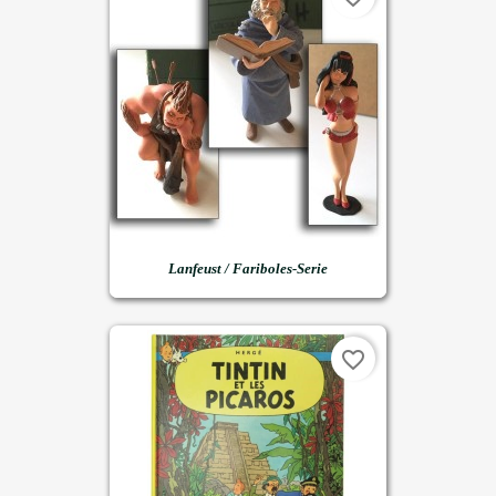
Lanfeust / Fariboles-Serie
favorite_border