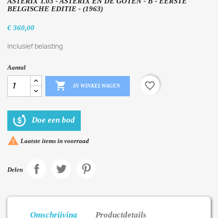
ASTERIX T.03 - ASTERIX EN DE GOTEN - B - EERSTE
BELGISCHE EDITIE - (1963)
€ 360,00
Inclusief belasting
Aantal

favorite_border
IN WINKELWAGEN
Doe een bod

Laatste items in voorraad
Delen
Omschrijving
Productdetails