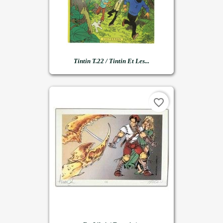
Tintin T.22 / Tintin Et Les...
favorite_border