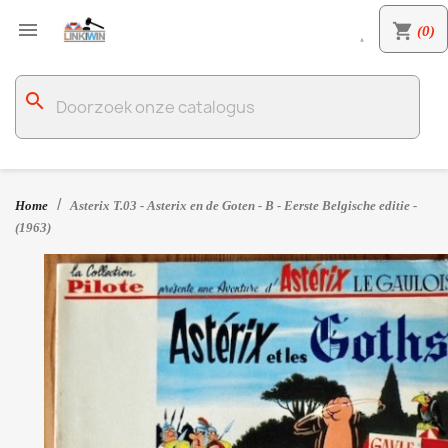

shopping_cart
(0)

search
Home
Asterix T.03 - Asterix en de Goten - B - Eerste Belgische editie -
(1963)