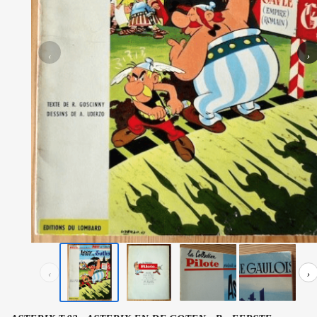
‹
›
‹
›