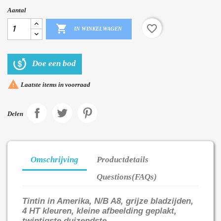
Aantal

favorite_border
IN WINKELWAGEN
Doe een bod

Laatste items in voorraad
Delen
Omschrijving
Productdetails
Questions(FAQs)
Tintin in Amerika, N/B A8, grijze bladzijden,
4 HT kleuren, kleine afbeelding geplakt,
twintigste duizendste.