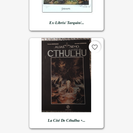
Ex-Libris/ Tarquin/...
favorite_border
La Cité De Cthulhu +...