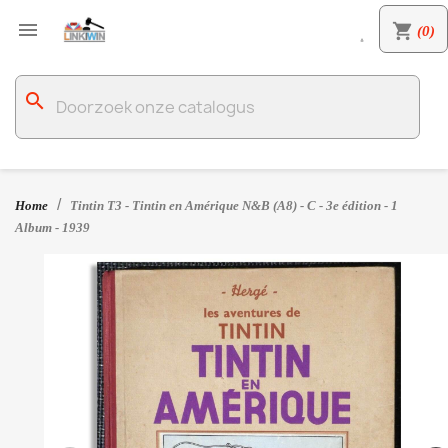

shopping_cart
(0)

search
Home
Tintin T3 - Tintin en Amérique N&B (A8) - C - 3e édition - 1
Album - 1939