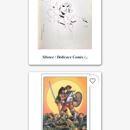
Silence / Dédicace Comès /...
favorite_border