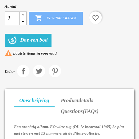
Aantal

favorite_border
IN WINKELWAGEN
Doe een bod

Laatste items in voorraad
Delen
Omschrijving
Productdetails
Questions(FAQs)
Een prachtig album. EO witte rug (DL 1e kwartaal 1965) 2e plat
met sterren met 13 nummers uit de Pilote-collectie.