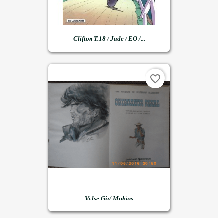
Clifton T.18 / Jade / EO /...
favorite_border
Valse Gir/ Mubius