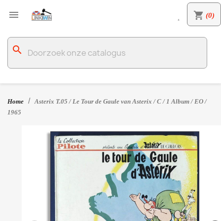

shopping_cart
(0)

search
Home
Asterix T.05 / Le Tour de Gaule van Asterix / C / 1 Album / EO /
1965