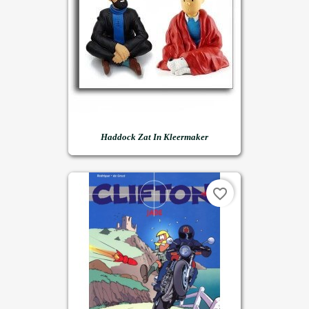
Haddock Zat In Kleermaker
favorite_border