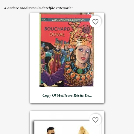
4 andere producten in dezelfde categorie:
favorite_border
Copy Of Meilleurs Récits De...
favorite_border