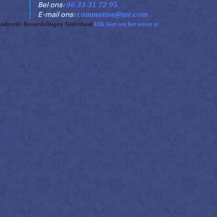
Bel ons:
06 33 31 72 95
E-mail ons:
commansa@me.com
ndeerde Beoordelingen Nederland
klik hier om het attest te