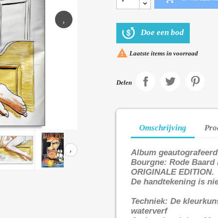
›
Doe een bod

Laatste items in voorraad
Delen
Omschrijving
Pro
›
Album geautografeerd
Bourgne: Rode Baard 
ORIGINALE EDITION.
De handtekening is nie
Techniek: De kleurkun
waterverf