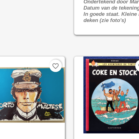
Ondertekend door Ma
Datum van de tekening
In goede staat. Kleine
deken (zie foto's)
favorite_border
fa