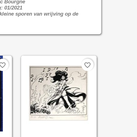
rc Bourgne
: 01/2021
 kleine sporen van wrijving op de
vorite_border
favorite_border