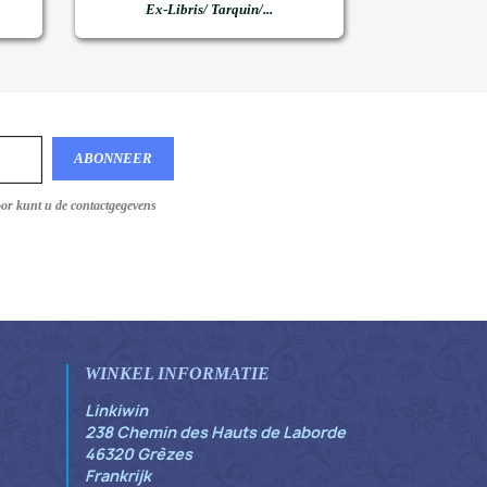

Snel bekijken
Ex-Libris/ Tarquin/...
oor kunt u de contactgegevens
WINKEL INFORMATIE
Linkiwin
238 Chemin des Hauts de Laborde
46320 Grèzes
Frankrijk