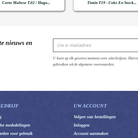


Snel bekijken
Snel bekijken
Corto Maltese T.02 / Hugo...
Tintin T19 - Coke En Stock...
te nieuws en
U kunt op elk gewenst moment weer uitschrijven. Hierv
gebruiken uit de algemene voorwaarden.
BEDRIJF
UW ACCOUNT
g
Volgen van bestellingen
che mededelingen
Inloggen
rden voor gebruik
Account aanmaken