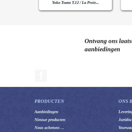

Snel bekijken
Yoko Tsuno T.12 / La Proie...
Ontvang ons laats
aanbiedingen
Facebook
PRODUCTEN
ONS 
Aanbiedingen
Leverin
Nieuwe producten
Juridis
Nous achetons ...
Voorwaa