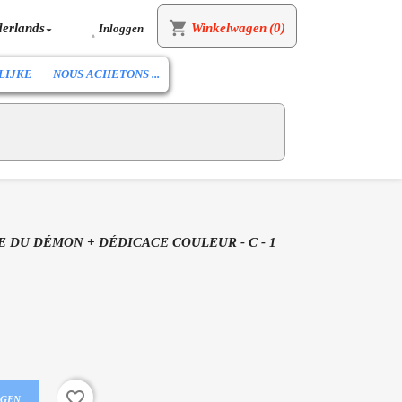
shopping_cart
erlands
Winkelwagen
(0)
Inloggen


LIJKE
NOUS ACHETONS ...
E DU DÉMON + DÉDICACE COULEUR - C - 1
favorite_border
AGEN