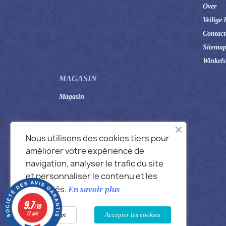
Over
Veilige 
Contact
Sitema
Winkels
MAGASIN
Magasin
Nous utilisons des cookies tiers pour
améliorer votre expérience de
navigation, analyser le trafic du site
et personnaliser le contenu et les
publicités.
En savoir plus
9.7
/10
12 avis
Not accept
Accepter les cookies