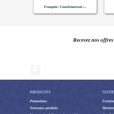

Aperçu rapide
Franquin / Cauchemarrant /...
Recevez nos offres
Facebook
PRODUITS
NOTR
Promotions
Livrais
Nouveaux produits
Mention