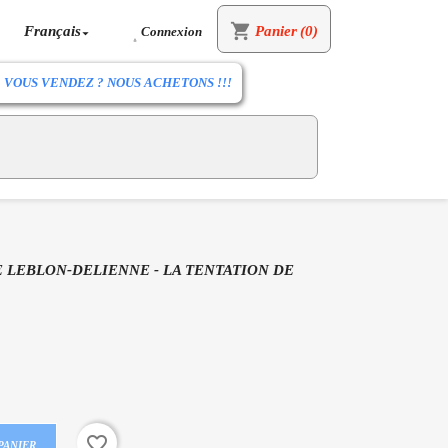
shopping_cart
Français
Panier
(0)
Connexion


VOUS VENDEZ ? NOUS ACHETONS !!!
TE LEBLON-DELIENNE - LA TENTATION DE
favorite_border
PANIER