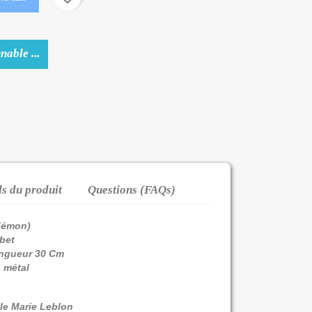
nable ...
ls du produit
Questions (FAQs)
 démon)
ibet
ongueur 30 Cm
 métal
cle Marie Leblon