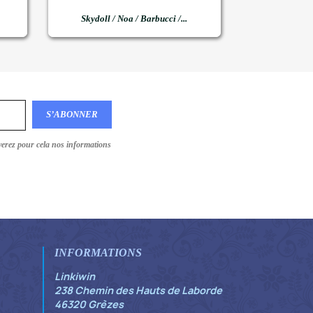

Aperçu rapide
Skydoll / Noa / Barbucci /...
verez pour cela nos informations
INFORMATIONS
Linkiwin
238 Chemin des Hauts de Laborde
46320 Grèzes