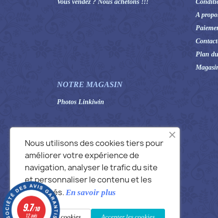
Vous vendez ? Nous achetons !!!
Conditi
A propo
Paiemen
Contact
Plan du
Magasi
NOTRE MAGASIN
Photos Linkiwin
Nous utilisons des cookies tiers pour
améliorer votre expérience de
navigation, analyser le trafic du site
et personnaliser le contenu et les
publicités.
En savoir plus
9.7
/10
12 avis
Refuser les cookies
Accepter les cookies