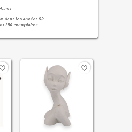
laires
on dans les années 90.
nt 250 exemplaires.
vorite_border
favorite_border