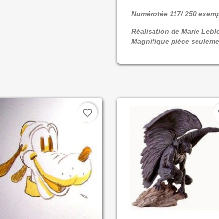
Numérotée 117/ 250 exemp
Réalisation de Marie Lebl
Magnifique pièce seuleme
favorite_border
fa