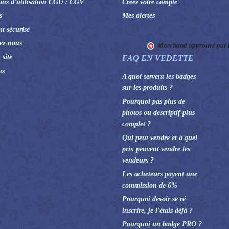
ons d'utilisation CGU / CGV
Créez votre compte
s
Mes alertes
t sécurisé
ez-nous
Marchand approuvé par la
 site
FAQ EN VEDETTE
ns
A quoi servent les badges
sur les produits ?
Pourquoi pas plus de
photos ou descriptif plus
complet ?
Qui peut vendre et à quel
prix peuvent vendre les
vendeurs ?
Les acheteurs payent une
commission de 6%
Pourquoi devoir se ré-
inscrire, je l'étais déjà ?
Pourquoi un badge PRO ?