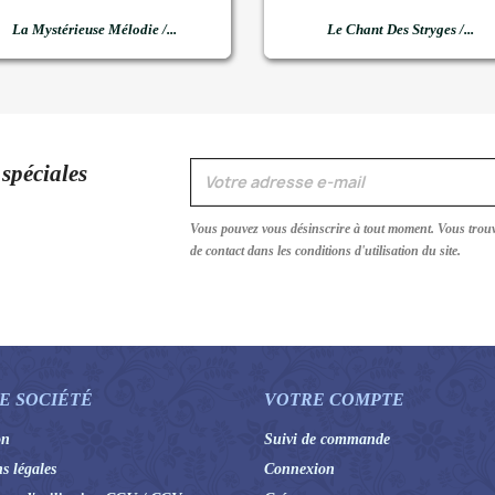


Aperçu rapide
Aperçu rapide
La Mystérieuse Mélodie /...
Le Chant Des Stryges /...
 spéciales
Vous pouvez vous désinscrire à tout moment. Vous trou
de contact dans les conditions d'utilisation du site.
E SOCIÉTÉ
VOTRE COMPTE
on
Suivi de commande
s légales
Connexion