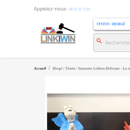
Appelez-nous :
06 33 31 72 95
TINTIN / HERGÉ
search
Accueil
Hergé / Tintin / Statuette Leblon-Delienne - La 