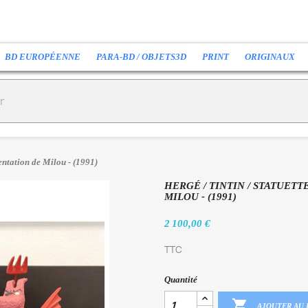
BD EUROPÉENNE
PARA-BD / OBJETS3D
PRINT
ORIGINAUX
tentation de Milou - (1991)
HERGÉ / TINTIN / STATUET
MILOU - (1991)
2 100,00 €
TTC
Quantité

AJOUTER AU 