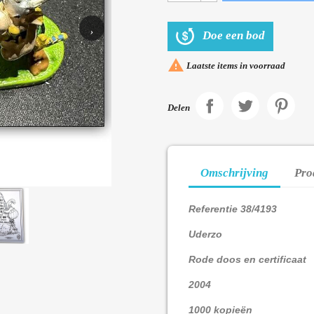
›
Doe een bod

Laatste items in voorraad
Delen
Omschrijving
Pro
Referentie 38/4193
Uderzo
Rode doos en certificaat
2004
1000 kopieën