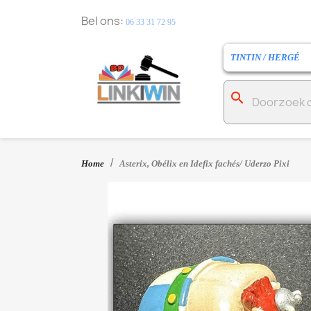
Bel ons:
06 33 31 72 95
TINTIN / HERGÉ
search
Home
Asterix, Obélix en Idefix fachés/ Uderzo Pixi