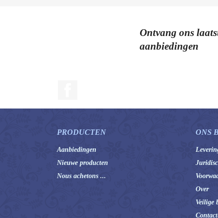
Ontvang ons laats
aanbiedingen
Facebook
PRODUCTEN
ONS 
Aanbiedingen
Leverin
Nieuwe producten
Juridis
Nous achetons ...
Voorwaa
Over
Veilige 
Contact