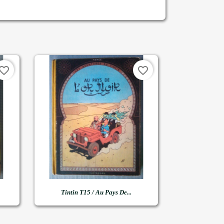
vorite_border
favorite_border

Snel bekijken
Tintin T15 / Au Pays De...