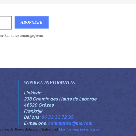
oor kunt u de contactgegevens
WINKEL INFORMATIE
Linkiwin
238 Chemin des Hauts de Laborde
46320 Grèzes
Frankrijk
Bel ons:
06 33 31 72 95
E-mail ons:
commansa@me.com
ndeerde Beoordelingen Nederland
klik hier om het attest te