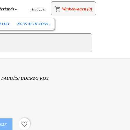
shopping_cart
erlands
Winkelwagen
(0)
Inloggen


LIJKE
NOUS ACHETONS ...
X FACHÉS/ UDERZO PIXI
favorite_border
AGEN