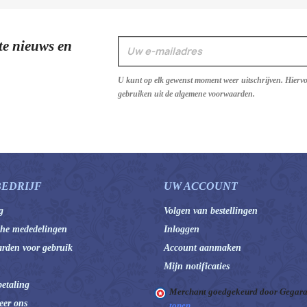
te nieuws en
U kunt op elk gewenst moment weer uitschrijven. Hierv
gebruiken uit de algemene voorwaarden.
BEDRIJF
UW ACCOUNT
g
Volgen van bestellingen
che mededelingen
Inloggen
rden voor gebruik
Account aanmaken
Mijn notificaties
betaling
Merchant goedgekeurd door Gegara
eer ons
tonen
.