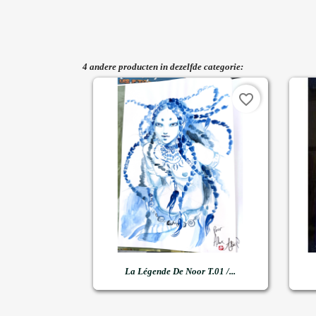
4 andere producten in dezelfde categorie:
favorite_border

Snel bekijken
La Légende De Noor T.01 /...