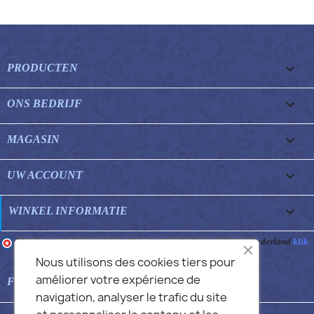

PRODUCTEN

ONS BEDRIJF

MAGASIN

UW ACCOUNT
keyboard_arrow_down
WINKEL INFORMATIE
Merchant goedgekeurd door Gegarandeerde Beoordelingen Nederland
klik
hier om het attest te tonen
.
Nous utilisons des cookies tiers pour
améliorer votre expérience de

FEATURED FAQS
navigation, analyser le trafic du site
© 2026 - Commans Alex