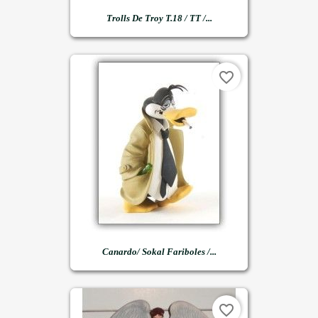
Trolls De Troy T.18 / TT /...
favorite_border
Canardo/ Sokal Fariboles /...
favorite_border