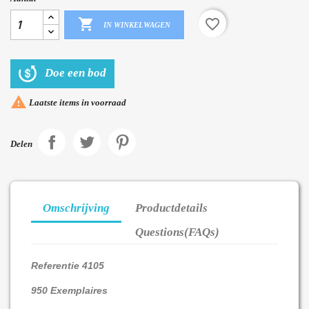

favorite_border
IN WINKELWAGEN
Doe een bod

Laatste items in voorraad
Delen
Omschrijving
Productdetails
Questions(FAQs)
Referentie 4105
950 Exemplaires