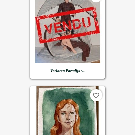
Verloren Paradijs /...
favorite_border