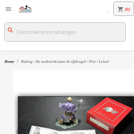

shopping_cart
(0)

search
Home
Bulrog / De zoektocht naar de tijdvogel / Pixi / Loisel
‹
›