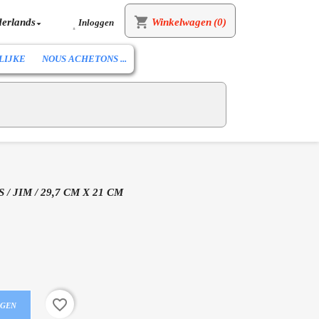
shopping_cart
erlands
Winkelwagen
(0)
Inloggen


LIJKE
NOUS ACHETONS ...
 JIM / 29,7 CM X 21 CM
favorite_border
AGEN