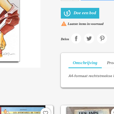
Doe een bod

Laatste items in voorraad
Delen
Omschrijving
Pro
A4-formaat rechtstreekse 
favorite_border
fa