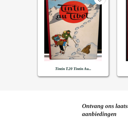

Snel bekijken
Tintin T.20 Tintin Au...
Ontvang ons laats
aanbiedingen