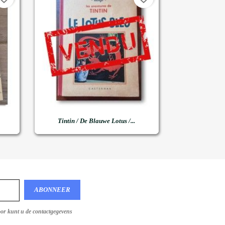

Snel bekijken
Tintin / De Blauwe Lotus /...
oor kunt u de contactgegevens