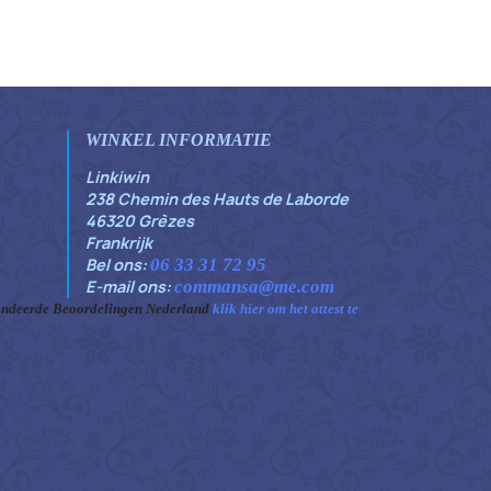
WINKEL INFORMATIE
Linkiwin
238 Chemin des Hauts de Laborde
46320 Grèzes
Frankrijk
Bel ons:
06 33 31 72 95
E-mail ons:
commansa@me.com
ndeerde Beoordelingen Nederland
klik hier om het attest te