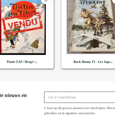


Snel bekijken
Snel bekijken
Tintin T.20 / Hergé /...
Buck Danny T1 - Les Japs...
te nieuws en
U kunt op elk gewenst moment weer uitschrijven. Hierv
gebruiken uit de algemene voorwaarden.