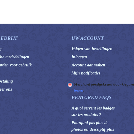
BEDRIJF
UW ACCOUNT
g
Volgen van bestellingen
che mededelingen
Inloggen
rden voor gebruik
Account aanmaken
Mijn notificaties
betaling
Merchant goedgekeurd door Gegara
eer ons
tonen
.
FEATURED FAQS
p
A quoi servent les badges
sur les produits ?
Pourquoi pas plus de
photos ou descriptif plus