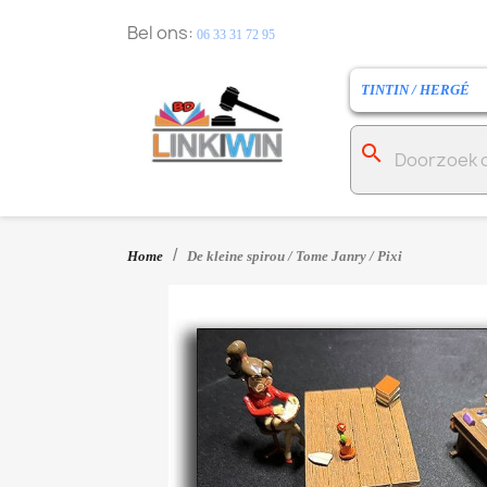
Bel ons:
06 33 31 72 95
TINTIN / HERGÉ
search
Home
De kleine spirou / Tome Janry / Pixi