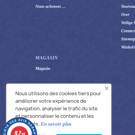
Nous achetons ...
Voorwaa
Over
Veilige 
Contact
Sitema
Winkels
MAGASIN
Magasin
Nous utilisons des cookies tiers pour
améliorer votre expérience de
navigation, analyser le trafic du site
et personnaliser le contenu et les
publicités.
En savoir plus
9.7
/10