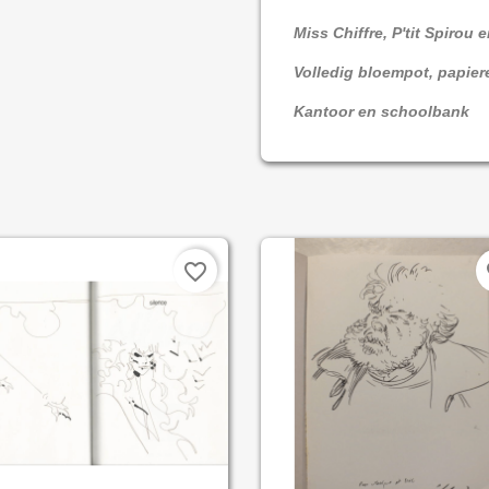
Miss Chiffre, P'tit Spirou 
Volledig bloempot, papier
Kantoor en schoolbank
favorite_border
fa