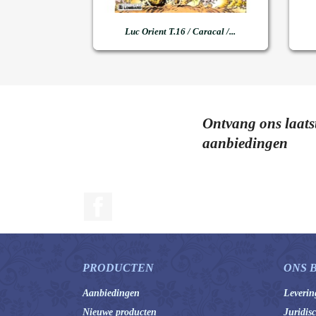

Snel bekijken
Luc Orient T.16 / Caracal /...
Ontvang ons laats
aanbiedingen
Facebook
PRODUCTEN
ONS 
Aanbiedingen
Leverin
Nieuwe producten
Juridis