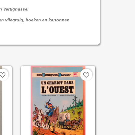
en Vertignasse.
en vliegtuig, boeken en kartonnen
vorite_border
favorite_border