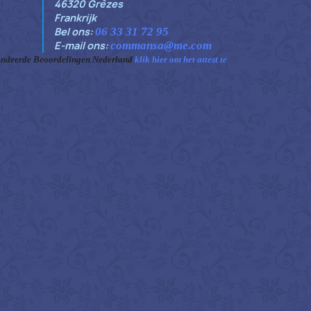
46320 Grèzes
Frankrijk
Bel ons:
06 33 31 72 95
E-mail ons:
commansa@me.com
ndeerde Beoordelingen Nederland
klik hier om het attest te