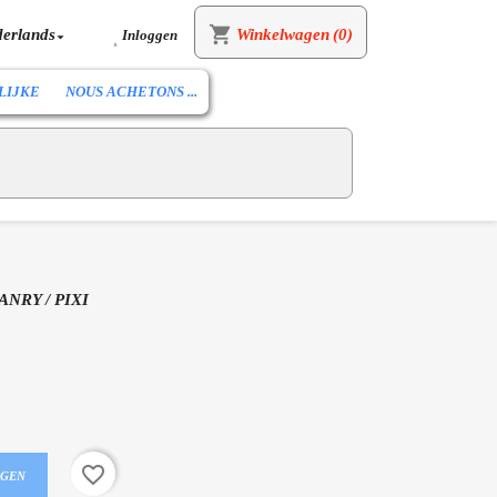
shopping_cart
erlands
Winkelwagen
(0)
Inloggen


LIJKE
NOUS ACHETONS ...
NRY / PIXI
favorite_border
AGEN