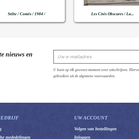


Snel bekijken
Snel bekijken
Stilte / Comès / 1984 /
Les Cités Obscures / La...
te nieuws en
U kunt op elk gewenst moment weer uitschrijven. Hierv
gebruiken uit de algemene voorwaarden.
BEDRIJF
UW ACCOUNT
g
Volgen van bestellingen
che mededelingen
Inloggen