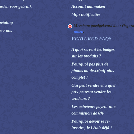
rden voor gebruik
Account aanmaken
Mijn notificaties
betaling
Merchant goedgekeurd door Gegara
eer ons
tonen
.
FEATURED FAQS
p
A quoi servent les badges
sur les produits ?
Pourquoi pas plus de
photos ou descriptif plus
complet ?
Qui peut vendre et à quel
prix peuvent vendre les
vendeurs ?
Les acheteurs payent une
commission de 6%
Pourquoi devoir se ré-
inscrire, je l'était déjà ?