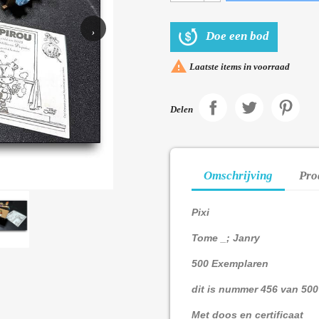
›
Doe een bod

Laatste items in voorraad
Delen
Omschrijving
Pro
Pixi
Tome _; Janry
500 Exemplaren
dit is nummer 456 van 50
Met doos en certificaat