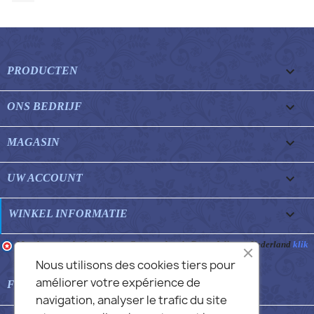

PRODUCTEN

ONS BEDRIJF

MAGASIN

UW ACCOUNT
keyboard_arrow_down
WINKEL INFORMATIE
Merchant goedgekeurd door Gegarandeerde Beoordelingen Nederland
klik
hier om het attest te tonen
.
Nous utilisons des cookies tiers pour
améliorer votre expérience de

FEATURED FAQS
navigation, analyser le trafic du site