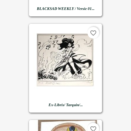
BLACKSAD WEEKLY / Versie 01...
favorite_border
Ex-Libris/ Tarquin/...
favorite_border