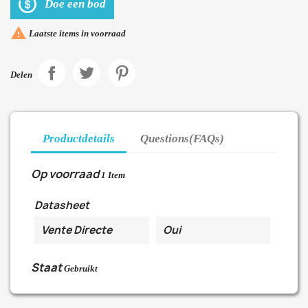
Doe een bod

Laatste items in voorraad
Delen
Productdetails
Questions(FAQs)
Op voorraad
1 Item
Datasheet
Vente Directe
Oui
Staat
Gebruikt