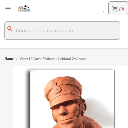

shopping_cart
(0)

search
Home
Pratt H.Corto Maltese / Leblond Delienne