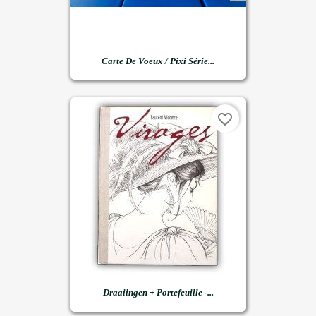
Carte De Voeux / Pixi Série...
favorite_border
Draaiingen + Portefeuille -...