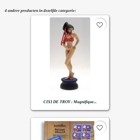
4 andere producten in dezelfde categorie:
favorite_border
CIXI DE TROY : Magnifique...
favorite_border