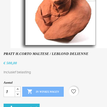
PRATT H.CORTO MALTESE / LEBLOND DELIENNE
€ 500,00
Inclusief belasting
Aantal

favorite_border
IN WINKELWAGEN