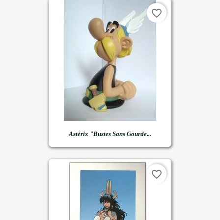
favorite_border
Astérix "Bustes Sans Gourde...
favorite_border