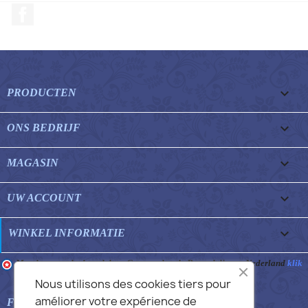
Facebook

PRODUCTEN

ONS BEDRIJF

MAGASIN

UW ACCOUNT
keyboard_arrow_down
WINKEL INFORMATIE
Merchant goedgekeurd door Gegarandeerde Beoordelingen Nederland
klik
hier om het attest te tonen
.
Nous utilisons des cookies tiers pour
améliorer votre expérience de

FEATURED FAQS