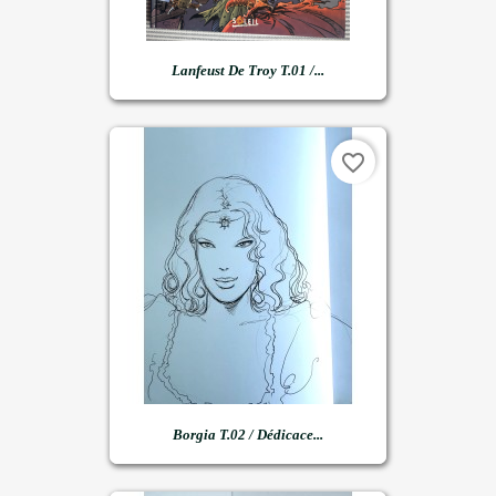
Lanfeust De Troy T.01 /...
favorite_border
Borgia T.02 / Dédicace...