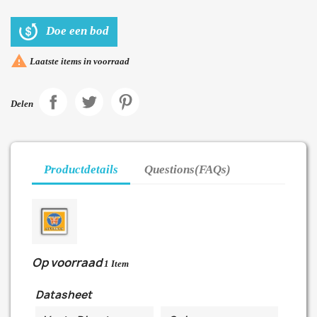
Doe een bod

Laatste items in voorraad
Delen
Productdetails
Questions(FAQs)
Op voorraad
1 Item
Datasheet