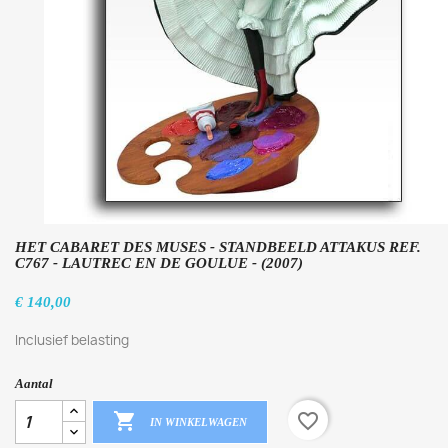
HET CABARET DES MUSES - STANDBEELD ATTAKUS REF.
C767 - LAUTREC EN DE GOULUE - (2007)
€ 140,00
Inclusief belasting
Aantal

favorite_border
IN WINKELWAGEN