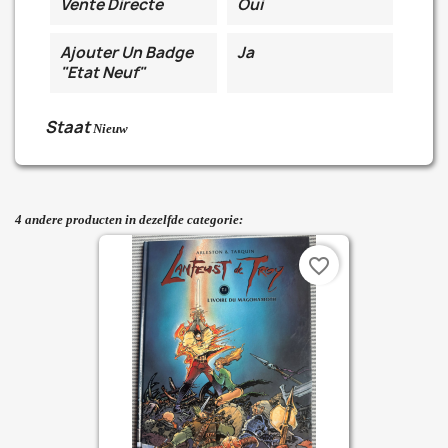
Vente Directe
Oui
Ajouter Un Badge
Ja
"Etat Neuf"
Staat
Nieuw
4 andere producten in dezelfde categorie:
favorite_border