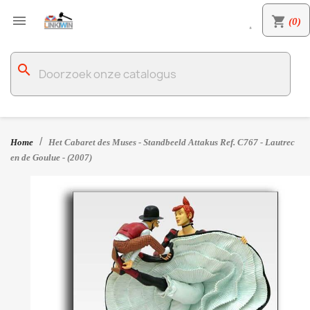

shopping_cart
(0)

search
Home
Het Cabaret des Muses - Standbeeld Attakus Ref. C767 - Lautrec
en de Goulue - (2007)