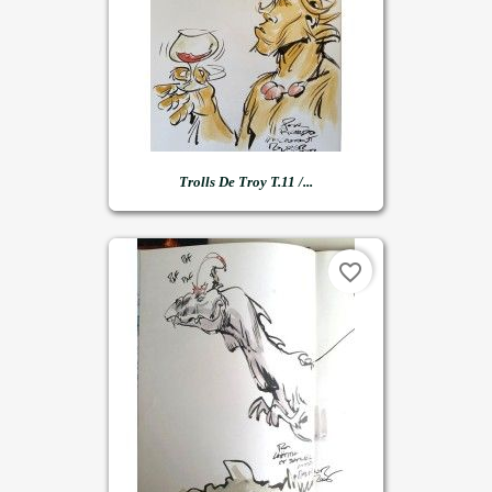
Trolls De Troy T.11 /...
favorite_border