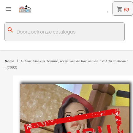

shopping_cart
(0)

search
Home
Gibrat Attakus Jeanne, scène van de bar van de "Vol du corbeau"
- (2002)