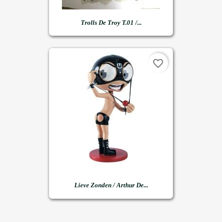
Trolls De Troy T.01 /...
favorite_border
Lieve Zonden / Arthur De...