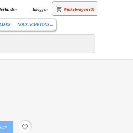
shopping_cart
erlands
Winkelwagen
(0)
Inloggen


LIJKE
NOUS ACHETONS ...
favorite_border
AGEN