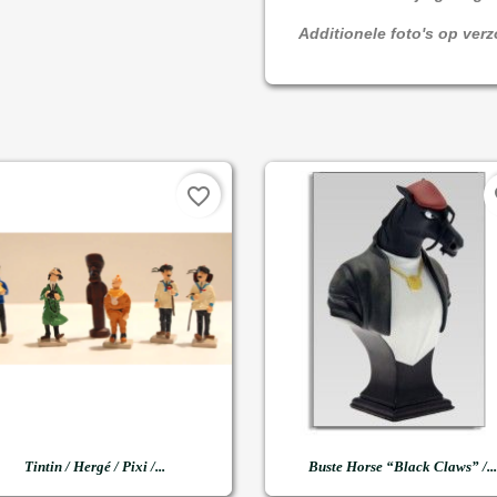
Additionele foto's op ver
favorite_border
fa


Snel bekijken
Snel bekijken
Tintin / Hergé / Pixi /...
Buste Horse “Black Claws” /...