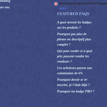
betaling
Merchant goedgekeurd door Gegara
eer ons
tonen
.
FEATURED FAQS
p
A quoi servent les badges
sur les produits ?
Pourquoi pas plus de
photos ou descriptif plus
complet ?
Qui peut vendre et à quel
prix peuvent vendre les
vendeurs ?
Les acheteurs payent une
commission de 6%
Pourquoi devoir se ré-
inscrire, je l'était déjà ?
Pourquoi un badge PRO ?
© 2026 - Commans Alex