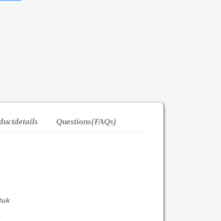
ductdetails
Questions(FAQs)
stuk
t