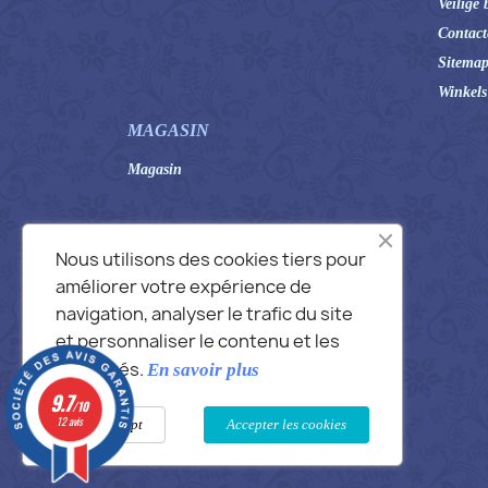
Veilige 
Contact
Sitema
Winkels
MAGASIN
Magasin
Nous utilisons des cookies tiers pour
améliorer votre expérience de
navigation, analyser le trafic du site
et personnaliser le contenu et les
publicités.
En savoir plus
9.7
/10
12 avis
Not accept
Accepter les cookies