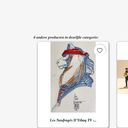
4 andere producten in dezelfde categorie:
favorite_border

Snel bekijken
Les Naufragés D'Ythaq T9 -...