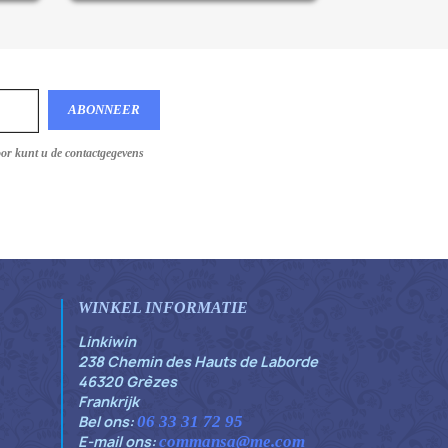
oor kunt u de contactgegevens
WINKEL INFORMATIE
Linkiwin
238 Chemin des Hauts de Laborde
46320 Grèzes
Frankrijk
Bel ons:
06 33 31 72 95
E-mail ons:
commansa@me.com