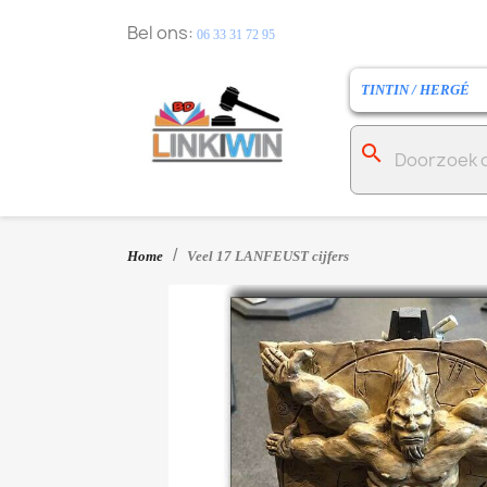
Bel ons:
06 33 31 72 95
TINTIN / HERGÉ
search
Home
Veel 17 LANFEUST cijfers