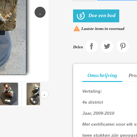
›
Doe een bod

Laatste items in voorraad
Delen
Omschrijving
Pro
Vertaling:
›
4e district
Jaar, 2009-2010
Met certificaten voor elk 
twee stukken zijn geoogs