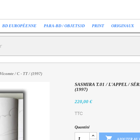
BD EUROPÉENNE
PARA-BD / OBJETS3D
PRINT
ORIGINAUX
Vicomte / C - TT / (1997)
SASMIRA T.01 / L'APPEL / SÉ
(1997)
220,00 €
TTC
Quantité

AJOUTER AU 