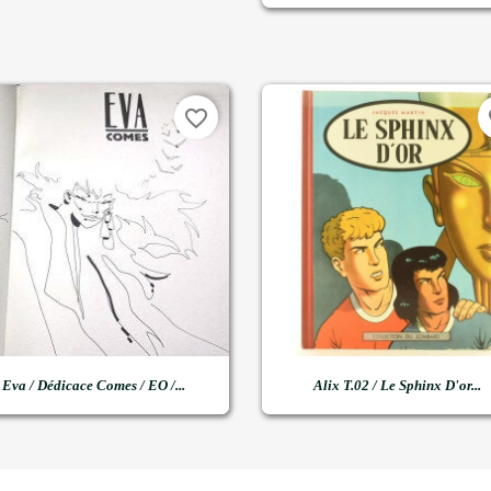
favorite_border
fa


Aperçu rapide
Aperçu rapide
Eva / Dédicace Comes / EO /...
Alix T.02 / Le Sphinx D'or...