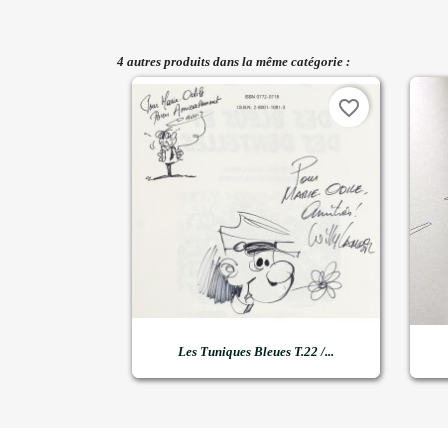
4 autres produits dans la même catégorie :
favorite_border

Aperçu rapide
Les Tuniques Bleues T.22 /...