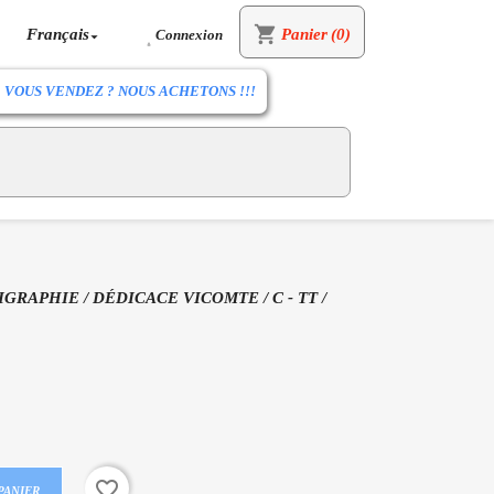
shopping_cart
Français
Panier
(0)
Connexion


VOUS VENDEZ ? NOUS ACHETONS !!!
RIGRAPHIE / DÉDICACE VICOMTE / C - TT /
favorite_border
PANIER