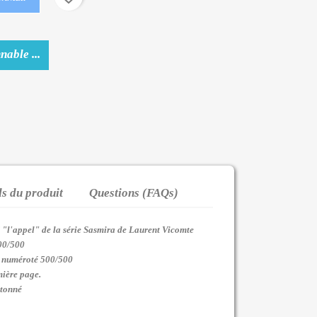
nable ...
ls du produit
Questions (FAQs)
é "l'appel" de la série Sasmira de Laurent Vicomte
00/500
t numéroté 500/500
mière page.
rtonné