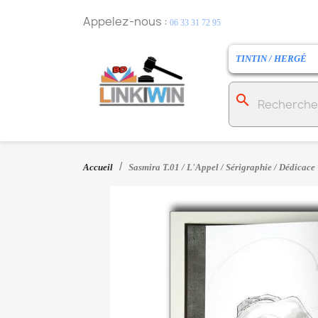
Appelez-nous :
06 33 31 72 95
TINTIN / HERGÉ
search
Accueil
Sasmira T.01 / L'Appel / Sérigraphie / Dédicace 