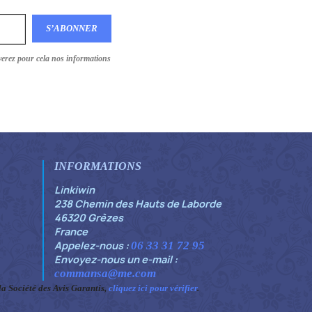
verez pour cela nos informations
INFORMATIONS
Linkiwin
238 Chemin des Hauts de Laborde
46320 Grèzes
France
Appelez-nous :
06 33 31 72 95
Envoyez-nous un e-mail :
commansa@me.com
 Société des Avis Garantis,
cliquez ici pour vérifier
.