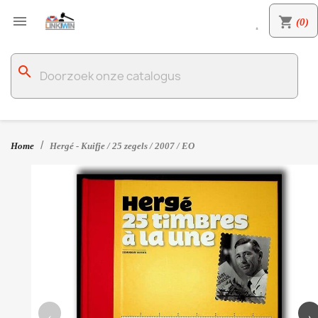

shopping_cart
(0)

search
Home
Hergé - Kuifje / 25 zegels / 2007 / EO
‹
›