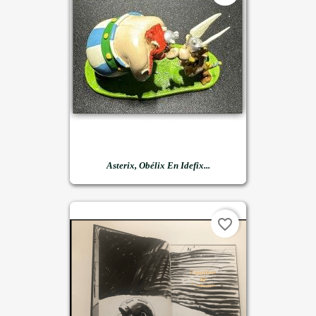
Asterix, Obélix En Idefix...
favorite_border