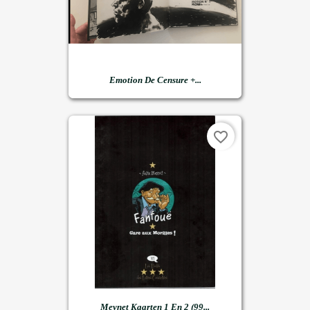
Emotion De Censure +...
favorite_border
Meynet Kaarten 1 En 2 (99...