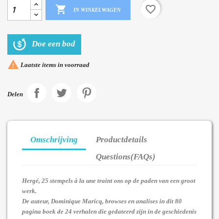

favorite_border
IN WINKELWAGEN
Doe een bod

Laatste items in voorraad
Delen
Omschrijving
Productdetails
Questions(FAQs)
Hergé, 25 stempels à la une traint ons op de paden van een groot
werk.
De auteur, Dominique Maricq, browses en analises in dit 80
pagina boek de 24 verhalen die gedateerd zijn in de geschiedenis