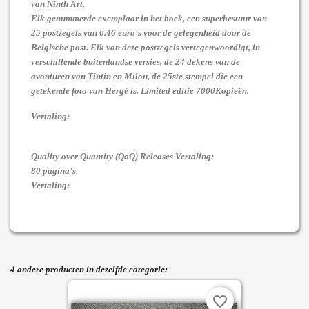
van Ninth Art.
Elk genummerde exemplaar in het boek, een superbestuur van
25 postzegels van 0.46 euro's voor de gelegenheid door de
Belgische post. Elk van deze postzegels vertegenwoordigt, in
verschillende buitenlandse versies, de 24 dekens van de
avonturen van Tintin en Milou, de 25ste stempel die een
getekende foto van Hergé is. Limited editie 7000
Kopieën.
Vertaling:
Quality over Quantity (QoQ) Releases Vertaling:
80 pagina's
Vertaling:
4 andere producten in dezelfde categorie:
favorite_border