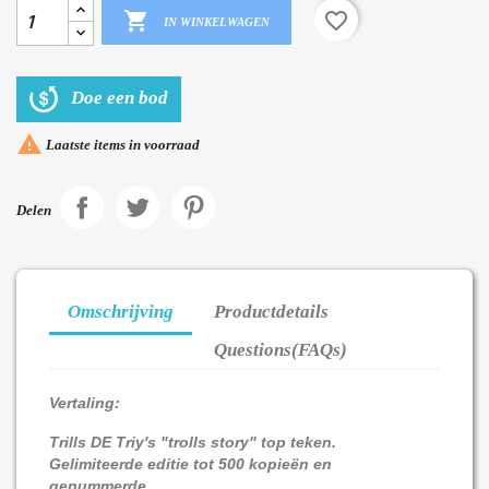

favorite_border
IN WINKELWAGEN
Doe een bod

Laatste items in voorraad
Delen
Omschrijving
Productdetails
Questions(FAQs)
Vertaling:
Trills DE Triy's "trolls story" top teken.
Gelimiteerde editie tot 500 kopieën en
genummerde...