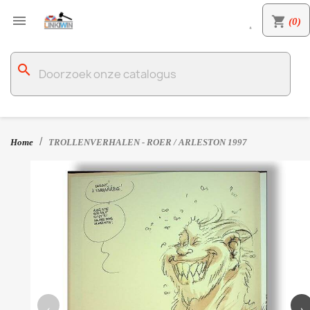

shopping_cart
(0)

search
Home
TROLLENVERHALEN - ROER / ARLESTON 1997
‹
›