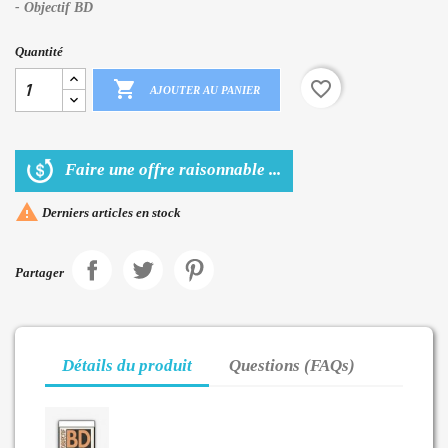
- Objectif BD
Quantité

favorite_border
AJOUTER AU PANIER
Faire une offre raisonnable ...

Derniers articles en stock
Partager
Détails du produit
Questions (FAQs)