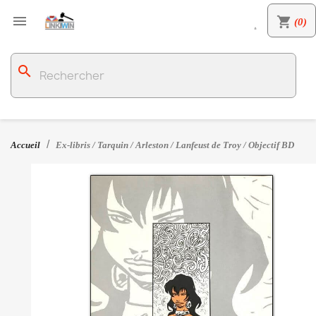

shopping_cart
(0)

search
Accueil
Ex-libris / Tarquin / Arleston / Lanfeust de Troy / Objectif BD