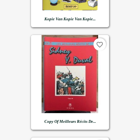
Kopie Van Kopie Van Kopie...
favorite_border
Copy Of Meilleurs Récits De...