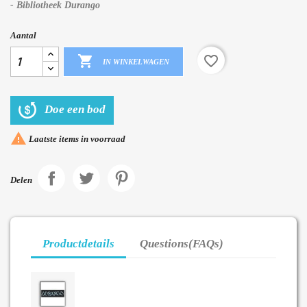
- Bibliotheek Durango
Aantal

favorite_border
IN WINKELWAGEN
Doe een bod

Laatste items in voorraad
Delen
Productdetails
Questions(FAQs)