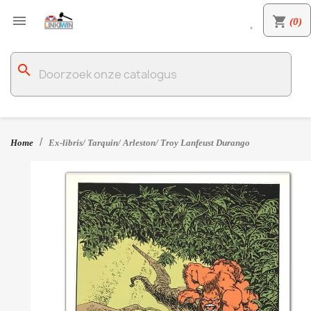

shopping_cart
(0)

search
Home
Ex-libris/ Tarquin/ Arleston/ Troy Lanfeust Durango