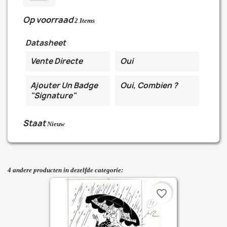
Op voorraad
2 Items
Datasheet
Vente Directe
Oui
Ajouter Un Badge
Oui, Combien ?
"Signature"
Staat
Nieuw
4 andere producten in dezelfde categorie:
favorite_border