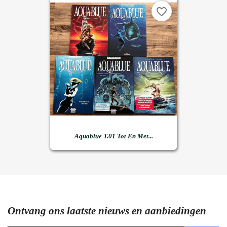
favorite_border
Aquablue T.01 Tot En Met...
Ontvang ons laatste nieuws en aanbiedingen