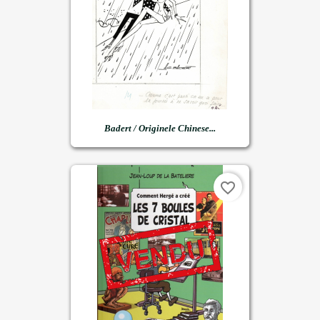
Badert / Originele Chinese...
favorite_border