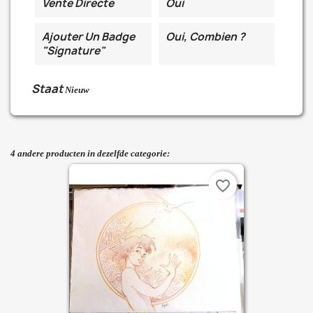
Vente Directe
Oui
Ajouter Un Badge
Oui, Combien ?
"Signature"
Staat
Nieuw
4 andere producten in dezelfde categorie:
favorite_border