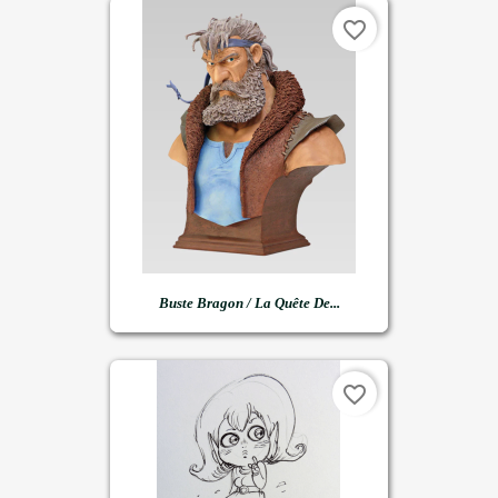
favorite_border
Buste Bragon / La Quête De...
favorite_border