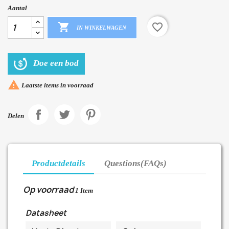
Aantal

favorite_border
IN WINKELWAGEN
Doe een bod

Laatste items in voorraad
Delen
Productdetails
Questions(FAQs)
Op voorraad
1 Item
Datasheet