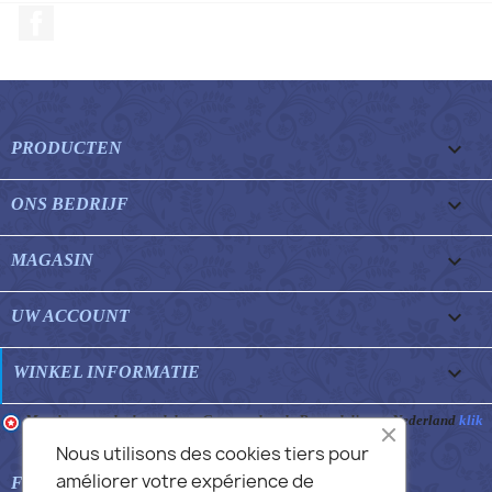
Facebook

PRODUCTEN

ONS BEDRIJF

MAGASIN

UW ACCOUNT
keyboard_arrow_down
WINKEL INFORMATIE
Merchant goedgekeurd door Gegarandeerde Beoordelingen Nederland
klik
hier om het attest te tonen
.
Nous utilisons des cookies tiers pour
améliorer votre expérience de

FEATURED FAQS