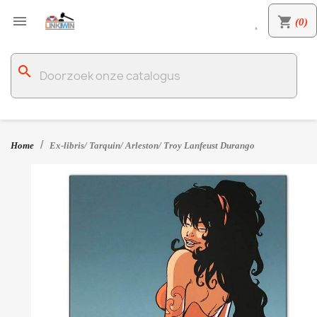

shopping_cart
(0)

search
Home
Ex-libris/ Tarquin/ Arleston/ Troy Lanfeust Durango