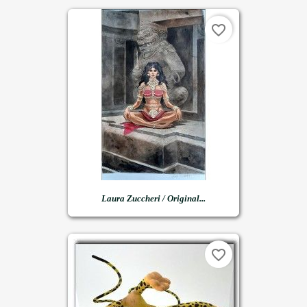
favorite_border
Laura Zuccheri / Original...
favorite_border