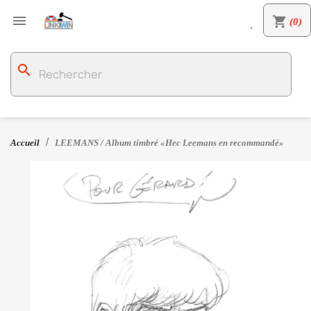

shopping_cart
(0)

search
Accueil
LEEMANS / Album timbré «Hec Leemans en recommandé»