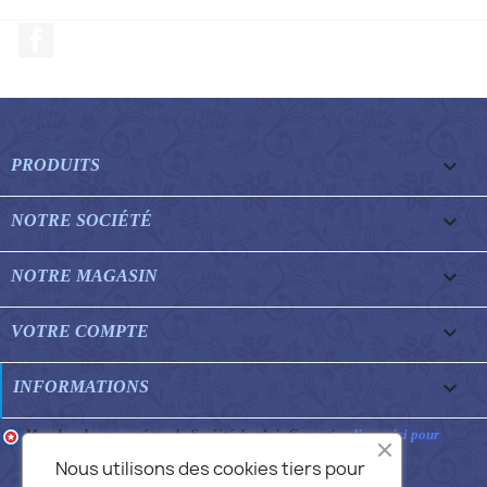
Facebook

PRODUITS

NOTRE SOCIÉTÉ

NOTRE MAGASIN

VOTRE COMPTE
keyboard_arrow_down
INFORMATIONS
Marchand approuvé par la Société des Avis Garantis,
cliquez ici pour
vérifier
.
Nous utilisons des cookies tiers pour