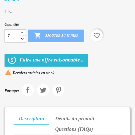
TTC
Quantité

favorite_border
AJOUTER AU PANIER
Faire une offre raisonnable ...

Derniers articles en stock
Partager
Description
Détails du produit
Questions (FAQs)