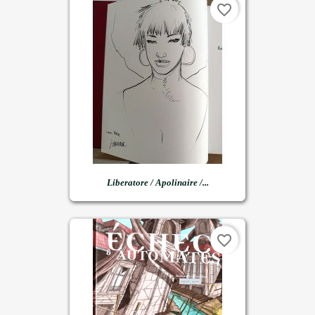
favorite_border
Liberatore / Apolinaire /...
favorite_border