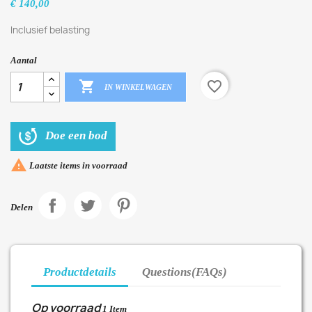
€ 140,00
Inclusief belasting
Aantal

favorite_border
IN WINKELWAGEN
Doe een bod

Laatste items in voorraad
Delen
Productdetails
Questions(FAQs)
Op voorraad
1 Item