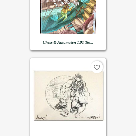
Chess & Automaten T.01 Tot...
favorite_border