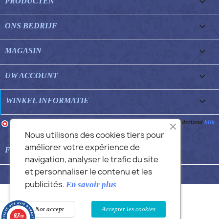

PRODUCTEN

ONS BEDRIJF

MAGASIN

UW ACCOUNT
keyboard_arrow_down
WINKEL INFORMATIE
Merchant goedgekeurd door Gegarandeerde Beoordelingen Nederland
klik
hier om het attest te tonen
.
Nous utilisons des cookies tiers pour
améliorer votre expérience de

FEATURED FAQS
navigation, analyser le trafic du site
et personnaliser le contenu et les
© 2026 - Commans Alex
publicités.
En savoir plus
Not accept
Accepter les cookies
9.7
/10