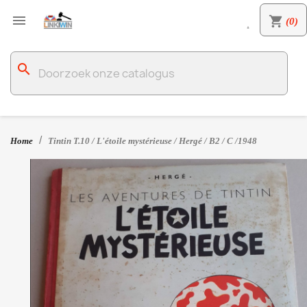

shopping_cart
(0)

search
Home
Tintin T.10 / L'étoile mystérieuse / Hergé / B2 / C /1948