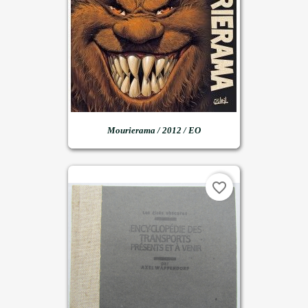
Mourierama / 2012 / EO
favorite_border