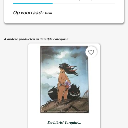
Op voorraad
1 Item
4 andere producten in dezelfde categorie:
favorite_border
Ex-Libris/ Tarquin/...