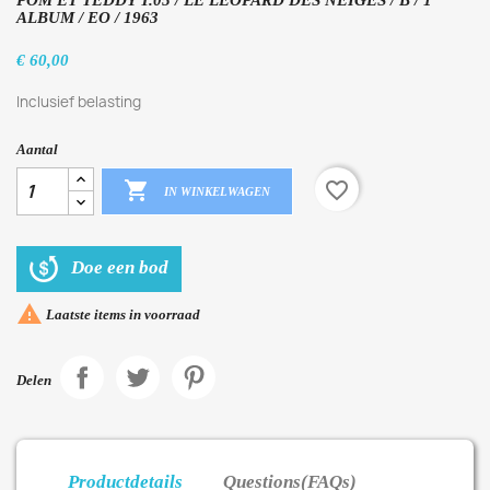
POM ET TEDDY T.05 / LE LÉOPARD DES NEIGES / B / 1
ALBUM / EO / 1963
€ 60,00
Inclusief belasting
Aantal

favorite_border
IN WINKELWAGEN
Doe een bod

Laatste items in voorraad
Delen
Productdetails
Questions(FAQs)