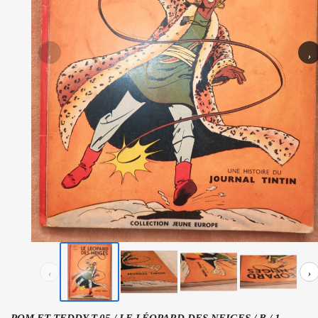
‹
›
‹
›