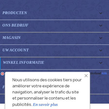

PRODUCTEN

ONS BEDRIJF

MAGASIN

UW ACCOUNT
keyboard_arrow_down
WINKEL INFORMATIE
Merchant goedgekeurd door Gegarandeerde Beoordelingen Nederland
klik
hier om het attest te tonen
.
Nous utilisons des cookies tiers pour
améliorer votre expérience de

FEATURED FAQS
navigation, analyser le trafic du site
et personnaliser le contenu et les
© 2026 - Commans Alex
publicités.
En savoir plus