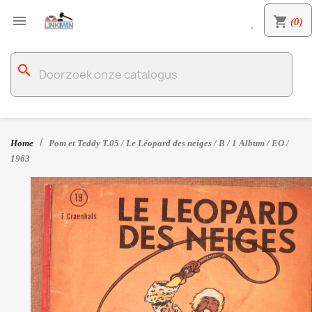

shopping_cart
(0)

search
Home
Pom et Teddy T.05 / Le Léopard des neiges / B / 1 Album / EO /
1963