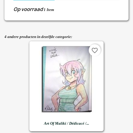
Op voorraad
1 Item
4 andere producten in dezelfde categorie:
favorite_border
Art Of Maliki / Dédicacé /...