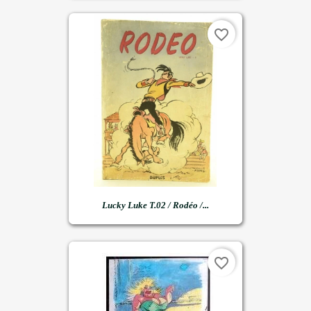
favorite_border
Lucky Luke T.02 / Rodéo /...
favorite_border