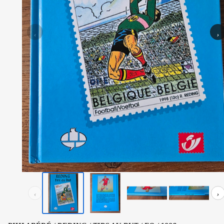
‹
›
‹
›