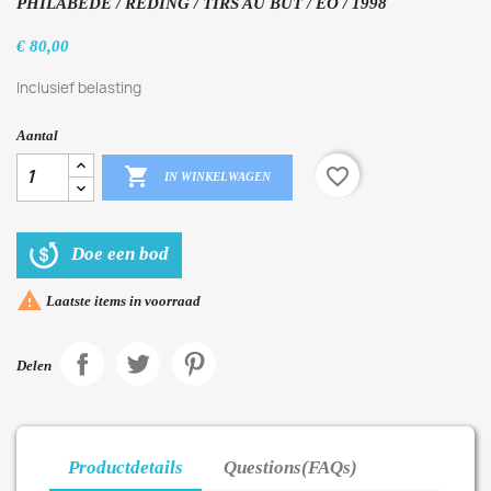
PHILABÉDÉ / REDING / TIRS AU BUT / EO / 1998
€ 80,00
Inclusief belasting
Aantal

favorite_border
IN WINKELWAGEN
Doe een bod

Laatste items in voorraad
Delen
Productdetails
Questions(FAQs)