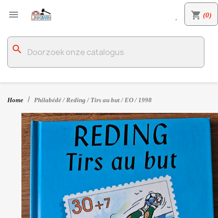

shopping_cart
(0)

search
Home
Philabédé / Reding / Tirs au but / EO / 1998