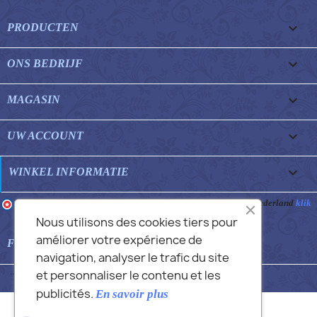

PRODUCTEN

ONS BEDRIJF

MAGASIN

UW ACCOUNT
keyboard_arrow_down
WINKEL INFORMATIE
Merchant goedgekeurd door Gegarandeerde Beoordelingen Nederland
klik
hier om het attest te tonen
.
Nous utilisons des cookies tiers pour
améliorer votre expérience de

FEATURED FAQS
navigation, analyser le trafic du site
et personnaliser le contenu et les
© 2026 - Commans Alex
publicités.
En savoir plus