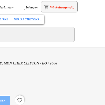
shopping_cart
erlands
Winkelwagen
(0)
Inloggen


LIJKE
NOUS ACHETONS ...
E, MON CHER CLIFTON / EO / 2006
favorite_border
AGEN