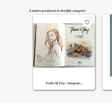
4 andere producten in dezelfde categorie:
favorite_border

Snel bekijken
Trolls Of Troy / Integrale...