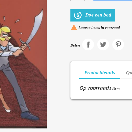
Doe een bod

Laatste items in voorraad
Delen
Productdetails
Qu
Op voorraad
1 Item