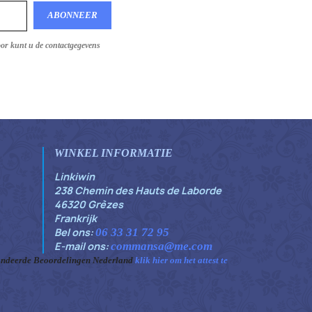
oor kunt u de contactgegevens
WINKEL INFORMATIE
Linkiwin
238 Chemin des Hauts de Laborde
46320 Grèzes
Frankrijk
Bel ons:
06 33 31 72 95
E-mail ons:
commansa@me.com
ndeerde Beoordelingen Nederland
klik hier om het attest te