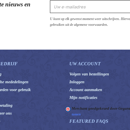
te nieuws en
U kunt op elk gewenst moment weer uitschrijven. Hierv
gebruiken uit de algemene voorwaarden.
BEDRIJF
UW ACCOUNT
g
Volgen van bestellingen
che mededelingen
Inloggen
rden voor gebruik
Account aanmaken
Mijn notificaties
betaling
Merchant goedgekeurd door Gegara
eer ons
tonen
.
FEATURED FAQS
p