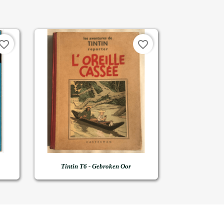
vorite_border
favorite_border

Snel bekijken
Tintin T6 - Gebroken Oor