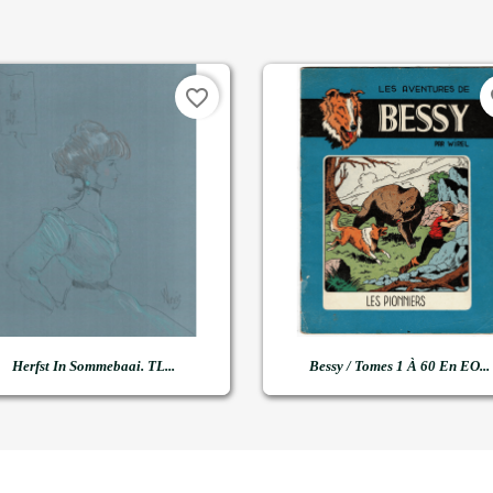
favorite_border
fa


Snel bekijken
Snel bekijken
Herfst In Sommebaai. TL...
Bessy / Tomes 1 À 60 En EO...