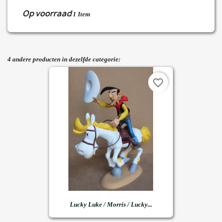
Op voorraad
1 Item
4 andere producten in dezelfde categorie:
favorite_border
Lucky Luke / Morris / Lucky...