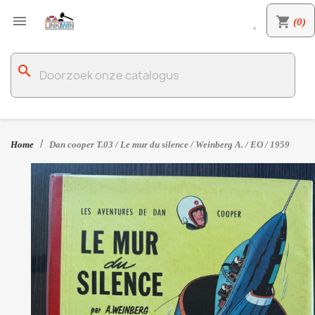

shopping_cart
(0)

search
Home
Dan cooper T.03 / Le mur du silence / Weinberg A. / EO / 1959