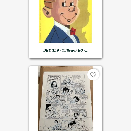
DBD T.10 / Tillieux / EO /...
favorite_border