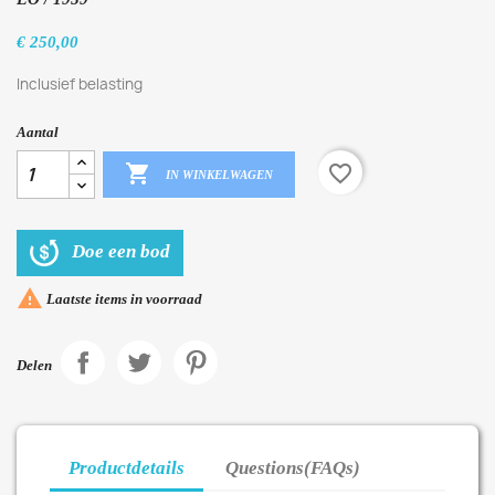
€ 250,00
Inclusief belasting
Aantal

favorite_border
IN WINKELWAGEN
Doe een bod

Laatste items in voorraad
Delen
Productdetails
Questions(FAQs)