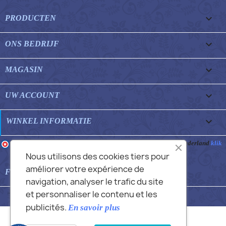

PRODUCTEN

ONS BEDRIJF

MAGASIN

UW ACCOUNT
keyboard_arrow_down
WINKEL INFORMATIE
Merchant goedgekeurd door Gegarandeerde Beoordelingen Nederland
klik
hier om het attest te tonen
.
Nous utilisons des cookies tiers pour
améliorer votre expérience de

FEATURED FAQS
navigation, analyser le trafic du site
et personnaliser le contenu et les
© 2026 - Commans Alex
publicités.
En savoir plus