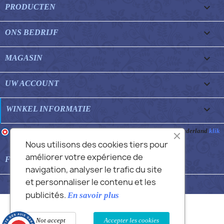

PRODUCTEN

ONS BEDRIJF

MAGASIN

UW ACCOUNT
keyboard_arrow_down
WINKEL INFORMATIE
Merchant goedgekeurd door Gegarandeerde Beoordelingen Nederland
klik
hier om het attest te tonen
.
Nous utilisons des cookies tiers pour
améliorer votre expérience de

FEATURED FAQS
navigation, analyser le trafic du site
et personnaliser le contenu et les
© 2026 - Commans Alex
publicités.
En savoir plus
Not accept
Accepter les cookies