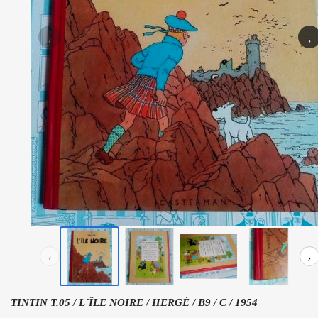
‹
›
‹
›
TINTIN T.05 / L´ÎLE NOIRE / HERGÉ / B9 / C / 1954