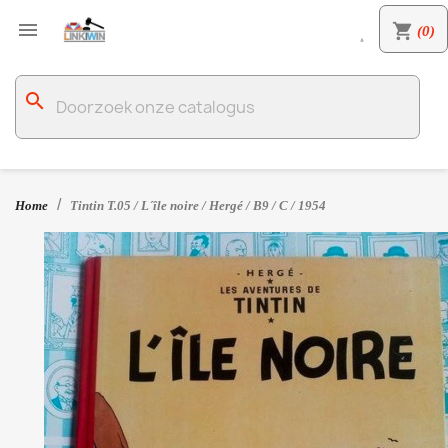

shopping_cart
(0)

search
Home
Tintin T.05 / L´île noire / Hergé / B9 / C / 1954