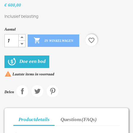
€ 600,00
Inclusief belasting
Aantal

favorite_border
IN WINKELWAGEN
Doe een bod

Laatste items in voorraad
Delen
Productdetails
Questions(FAQs)