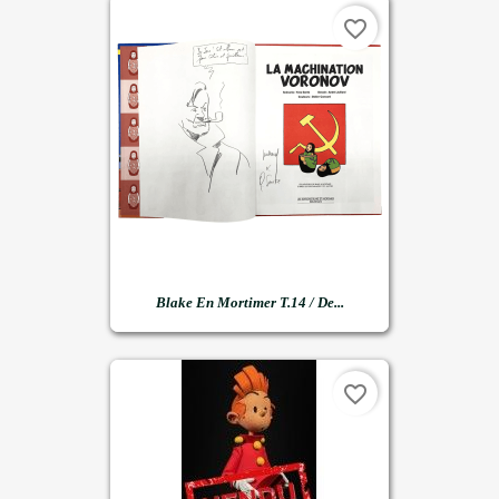
favorite_border
Blake En Mortimer T.14 / De...
favorite_border