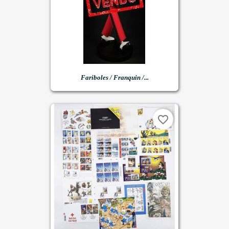
Fariboles / Franquin /...
favorite_border