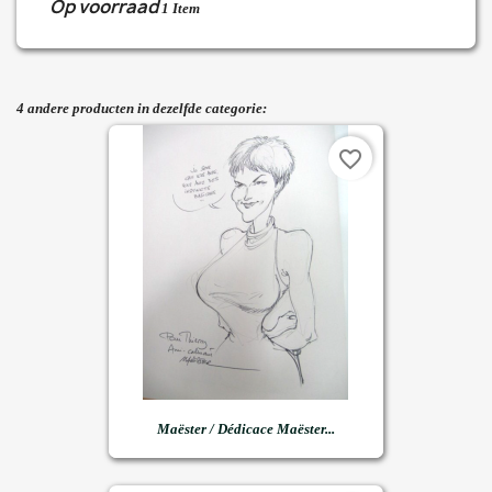
Op voorraad
1 Item
4 andere producten in dezelfde categorie:
favorite_border
Maëster / Dédicace Maëster...