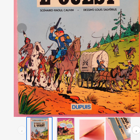
‹
›
‹
›