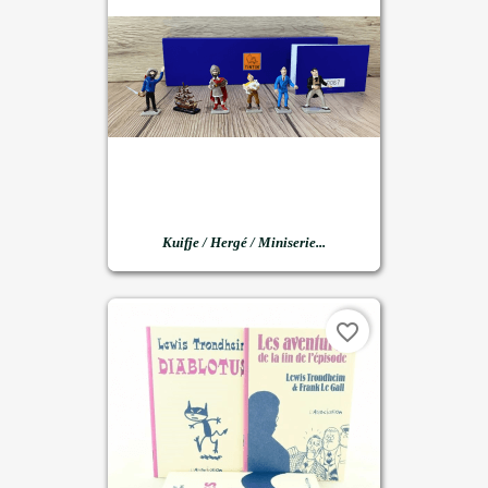
Kuifje / Hergé / Miniserie...
favorite_border