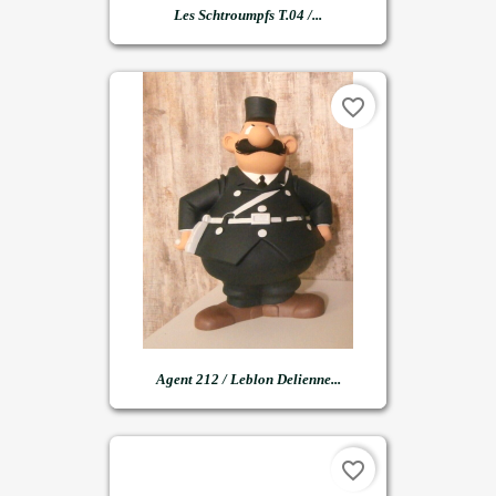
Les Schtroumpfs T.04 /...
favorite_border
Agent 212 / Leblon Delienne...
favorite_border