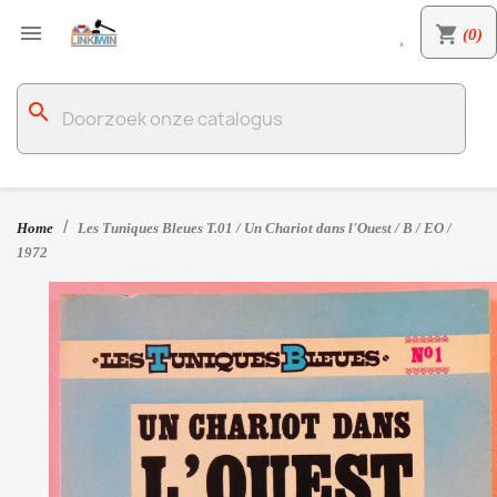

shopping_cart
(0)

search
Home
Les Tuniques Bleues T.01 / Un Chariot dans l'Ouest / B / EO /
1972