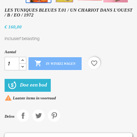
LES TUNIQUES BLEUES T.01 / UN CHARIOT DANS L'OUEST
/ B / EO / 1972
€ 160,00
Inclusief belasting
Aantal

favorite_border
IN WINKELWAGEN
Doe een bod

Laatste items in voorraad
Delen