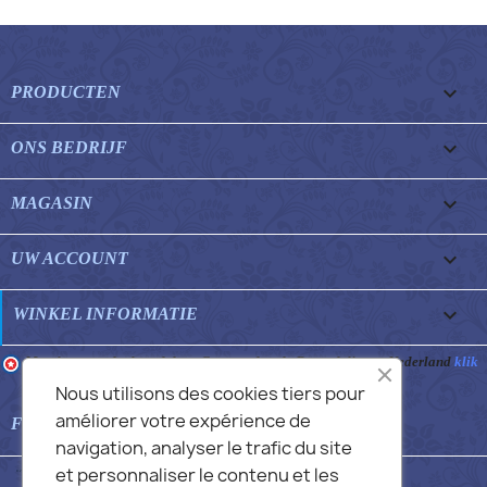

PRODUCTEN

ONS BEDRIJF

MAGASIN

UW ACCOUNT
keyboard_arrow_down
WINKEL INFORMATIE
Merchant goedgekeurd door Gegarandeerde Beoordelingen Nederland
klik
hier om het attest te tonen
.
Nous utilisons des cookies tiers pour
améliorer votre expérience de

FEATURED FAQS
navigation, analyser le trafic du site
et personnaliser le contenu et les
© 2026 - Commans Alex