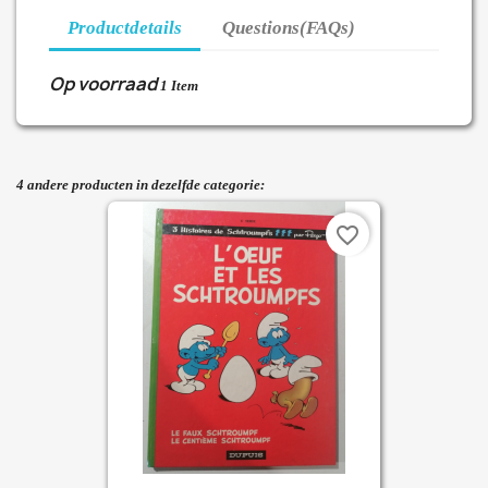
Productdetails
Questions(FAQs)
Op voorraad
1 Item
4 andere producten in dezelfde categorie:
favorite_border