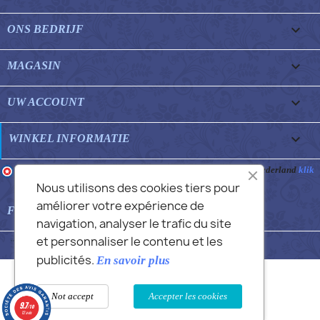

ONS BEDRIJF

MAGASIN

UW ACCOUNT
keyboard_arrow_down
WINKEL INFORMATIE
Merchant goedgekeurd door Gegarandeerde Beoordelingen Nederland
klik
hier om het attest te tonen
.
Nous utilisons des cookies tiers pour
améliorer votre expérience de

FEATURED FAQS
navigation, analyser le trafic du site
et personnaliser le contenu et les
© 2026 - Commans Alex
publicités.
En savoir plus
Not accept
Accepter les cookies
9.7
/10
12 avis