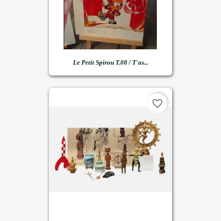
Le Petit Spirou T.08 / T'as...
favorite_border