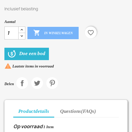
Inclusief belasting
Aantal

favorite_border
IN WINKELWAGEN
Doe een bod

Laatste items in voorraad
Delen
Productdetails
Questions(FAQs)
Op voorraad
1 Item