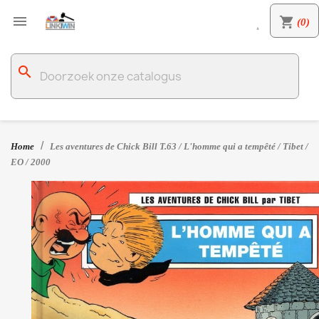

shopping_cart
(0)

search
Home
Les aventures de Chick Bill T.63 / L'homme qui a tempêté / Tibet /
EO / 2000