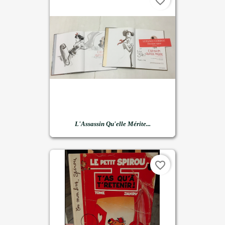
favorite_border
L'Assassin Qu'elle Mérite...
favorite_border