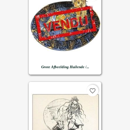
Grote Afbeelding Huilende /...
favorite_border