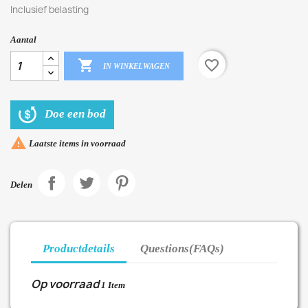
Inclusief belasting
Aantal

favorite_border
IN WINKELWAGEN
Doe een bod

Laatste items in voorraad
Delen
Productdetails
Questions(FAQs)
Op voorraad
1 Item