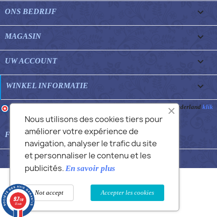

ONS BEDRIJF

MAGASIN

UW ACCOUNT
keyboard_arrow_down
WINKEL INFORMATIE
Merchant goedgekeurd door Gegarandeerde Beoordelingen Nederland
klik
hier om het attest te tonen
.
Nous utilisons des cookies tiers pour
améliorer votre expérience de

FEATURED FAQS
navigation, analyser le trafic du site
et personnaliser le contenu et les
© 2026 - Commans Alex
publicités.
En savoir plus
Not accept
Accepter les cookies
9.7
/10
12 avis