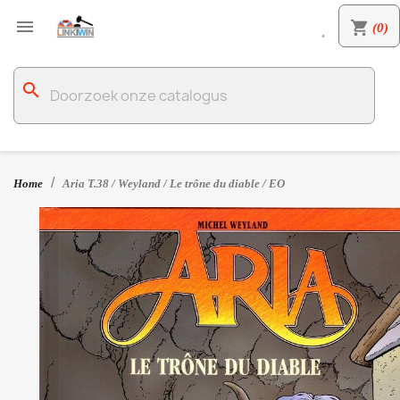

shopping_cart
(0)

search
Home
Aria T.38 / Weyland / Le trône du diable / EO