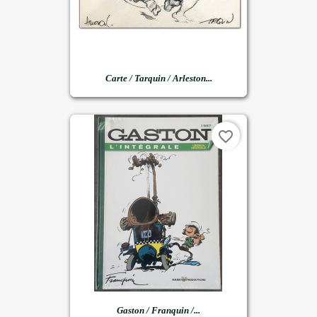
Carte / Tarquin / Arleston...
favorite_border
Gaston / Franquin /...