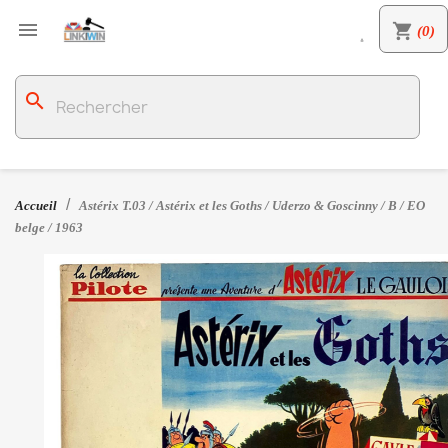

shopping_cart
(0)

search
Accueil
Astérix T.03 / Astérix et les Goths / Uderzo & Goscinny / B / EO
belge / 1963