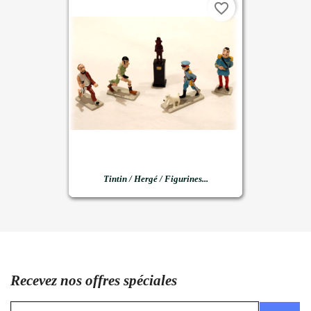
favorite_border
Tintin / Hergé / Figurines...
Recevez nos offres spéciales