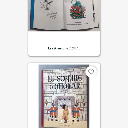
Les Krostons T.04 /...
favorite_border