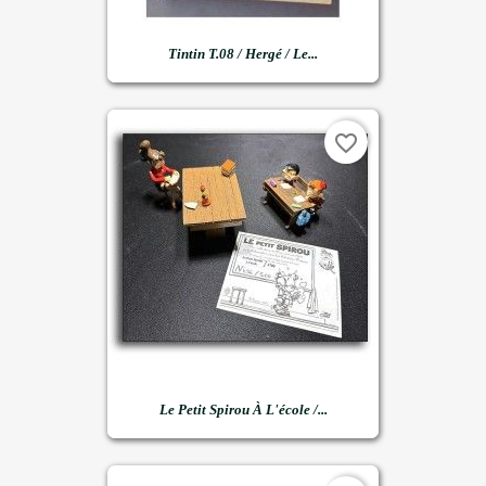
Tintin T.08 / Hergé / Le...
favorite_border
Le Petit Spirou À L'école /...