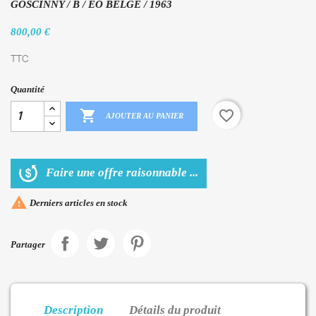
GOSCINNY / B / EO BELGE / 1963
800,00 €
TTC
Quantité

favorite_border
AJOUTER AU PANIER
Faire une offre raisonnable ...

Derniers articles en stock
Partager
Description
Détails du produit