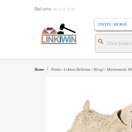
Bel ons:
06 33 31 72 95
TINTIN / HERGÉ
search
Home
Tintin / Leblon-Delienne / Hergé / Marionnette M