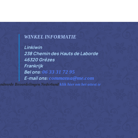
WINKEL INFORMATIE
Linkiwin
238 Chemin des Hauts de Laborde
46320 Grèzes
Frankrijk
Bel ons:
06 33 31 72 95
E-mail ons:
commansa@me.com
ndeerde Beoordelingen Nederland
klik hier om het attest te