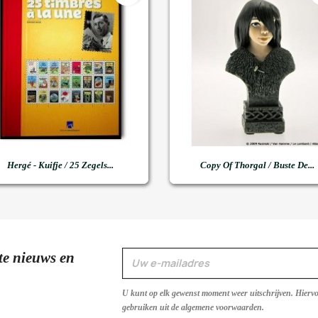


Snel bekijken
Snel bekijken
Hergé - Kuifje / 25 Zegels...
Copy Of Thorgal / Buste De...
te nieuws en
U kunt op elk gewenst moment weer uitschrijven. Hierv
gebruiken uit de algemene voorwaarden.