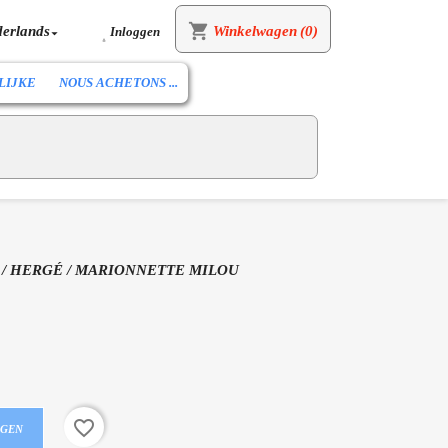
shopping_cart
erlands
Winkelwagen
(0)
Inloggen


LIJKE
NOUS ACHETONS ...
 / HERGÉ / MARIONNETTE MILOU
favorite_border
AGEN