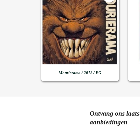

Snel bekijken
Mourierama / 2012 / EO
Ontvang ons laats
aanbiedingen