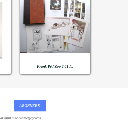

Snel bekijken
Frank Pé / Zoo T.01 /...
oor kunt u de contactgegevens