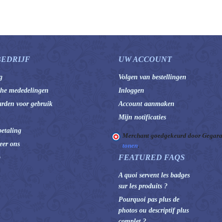
BEDRIJF
UW ACCOUNT
g
Volgen van bestellingen
che mededelingen
Inloggen
rden voor gebruik
Account aanmaken
Mijn notificaties
betaling
Merchant goedgekeurd door Gegara
eer ons
tonen
.
FEATURED FAQS
p
A quoi servent les badges
sur les produits ?
Pourquoi pas plus de
photos ou descriptif plus
complet ?