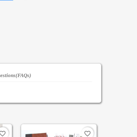
estions(FAQs)
vorite_border
favorite_border