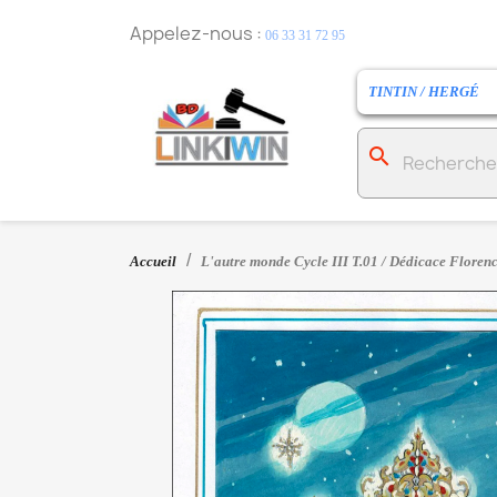
Appelez-nous :
06 33 31 72 95
TINTIN / HERGÉ
search
Accueil
L'autre monde Cycle III T.01 / Dédicace Flore