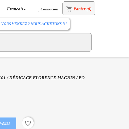
shopping_cart
Français
Panier
(0)
Connexion


VOUS VENDEZ ? NOUS ACHETONS !!!
T.01 / DÉDICACE FLORENCE MAGNIN / EO
favorite_border
PANIER