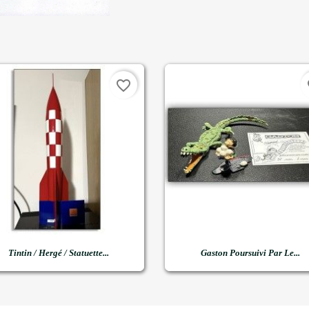
favorite_border
fa


Aperçu rapide
Aperçu rapide
Tintin / Hergé / Statuette...
Gaston Poursuivi Par Le...