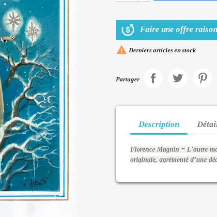
Faire une offre raison

Derniers articles en stock
Partager
Description
Détai
Florence Magnin = L'autre mon
originale, agrémenté d’une déd