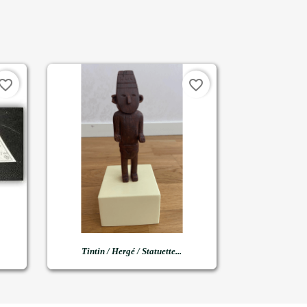
vorite_border
favorite_border

Aperçu rapide
Tintin / Hergé / Statuette...