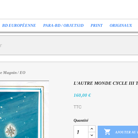
BD EUROPÉENNE
PARA-BD / OBJETS3D
PRINT
ORIGINAUX
nce Magnin / EO
L'AUTRE MONDE CYCLE III 
160,00 €
TTC
Quantité

AJOUTER AU 