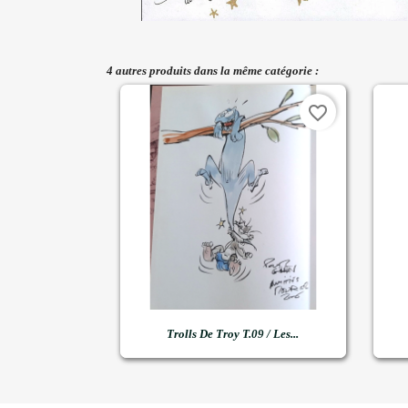
4 autres produits dans la même catégorie :
favorite_border

Aperçu rapide
Trolls De Troy T.09 / Les...