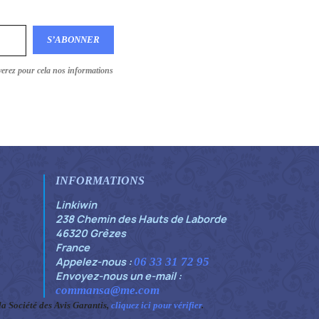
verez pour cela nos informations
INFORMATIONS
Linkiwin
238 Chemin des Hauts de Laborde
46320 Grèzes
France
Appelez-nous :
06 33 31 72 95
Envoyez-nous un e-mail :
commansa@me.com
 Société des Avis Garantis,
cliquez ici pour vérifier
.