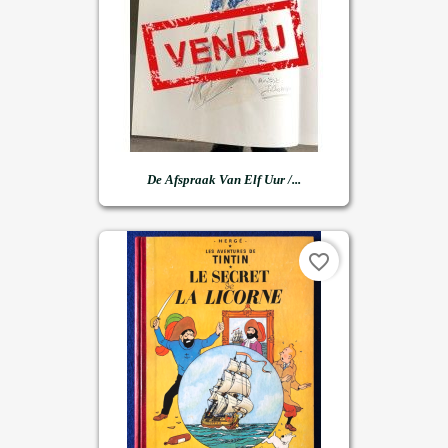
De Afspraak Van Elf Uur /...
favorite_border