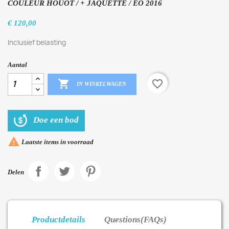
COULEUR HOUOT / + JAQUETTE / EO 2016
€ 120,00
Inclusief belasting
Aantal

favorite_border
IN WINKELWAGEN
Doe een bod

Laatste items in voorraad
Delen
Productdetails
Questions(FAQs)