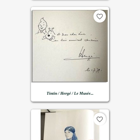
favorite_border
Tintin / Hergé / Le Musée...
favorite_border