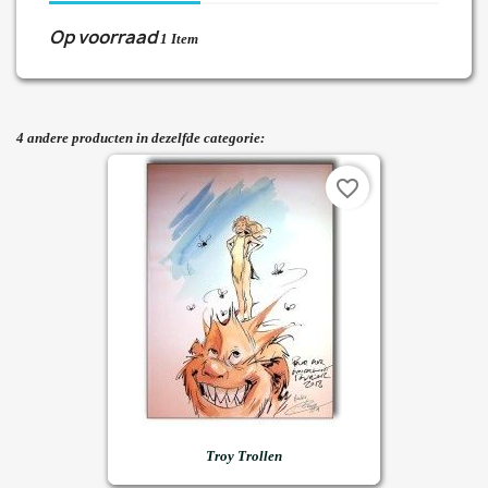
Op voorraad
1 Item
4 andere producten in dezelfde categorie:
favorite_border
Troy Trollen