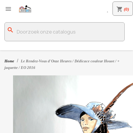

shopping_cart
(0)

search
Home
Le Rendez-Vous d'Onze Heures / Dédicace couleur Houot / +
jaquette / EO 2016