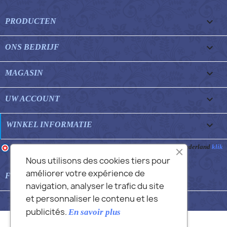

PRODUCTEN

ONS BEDRIJF

MAGASIN

UW ACCOUNT
keyboard_arrow_down
WINKEL INFORMATIE
Merchant goedgekeurd door Gegarandeerde Beoordelingen Nederland
klik
hier om het attest te tonen
.
Nous utilisons des cookies tiers pour
améliorer votre expérience de

FEATURED FAQS
navigation, analyser le trafic du site
et personnaliser le contenu et les
© 2026 - Commans Alex
publicités.
En savoir plus