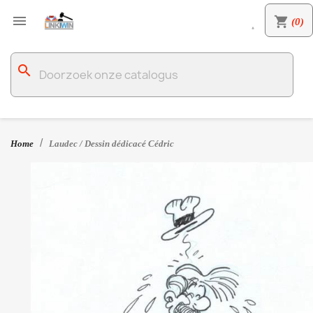

shopping_cart
(0)

search
Home
Laudec / Dessin dédicacé Cédric