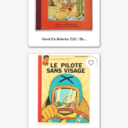
Goed En Bobette T.02 / De...
favorite_border