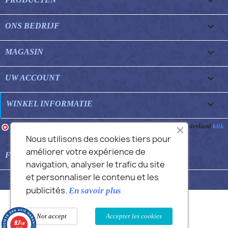


ONS BEDRIJF

MAGASIN

UW ACCOUNT
keyboard_arrow_down
WINKEL INFORMATIE
Merchant goedgekeurd door Gegarandeerde Beoordelingen Nederland
klik
hier om het attest te tonen
.
Nous utilisons des cookies tiers pour
améliorer votre expérience de

FEATURED FAQS
navigation, analyser le trafic du site
et personnaliser le contenu et les
© 2026 - Commans Alex
publicités.
En savoir plus
Not accept
Accepter les cookies
9.7
/10
12 avis