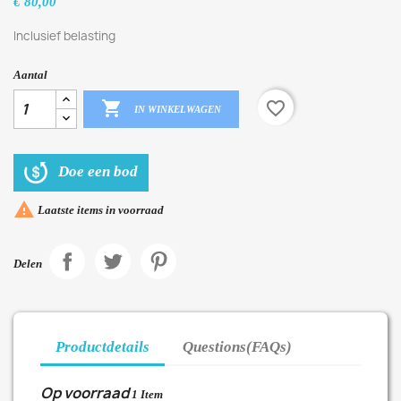
€ 80,00
Inclusief belasting
Aantal

favorite_border
IN WINKELWAGEN
Doe een bod

Laatste items in voorraad
Delen
Productdetails
Questions(FAQs)
Op voorraad
1 Item