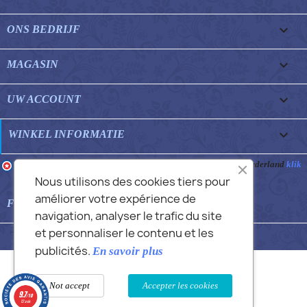

ONS BEDRIJF

MAGASIN

UW ACCOUNT
keyboard_arrow_down
WINKEL INFORMATIE
Merchant goedgekeurd door Gegarandeerde Beoordelingen Nederland
klik
hier om het attest te tonen
.
Nous utilisons des cookies tiers pour
améliorer votre expérience de

FEATURED FAQS
navigation, analyser le trafic du site
et personnaliser le contenu et les
© 2026 - Commans Alex
publicités.
En savoir plus
Not accept
Accepter les cookies
9.7
/10
12 avis