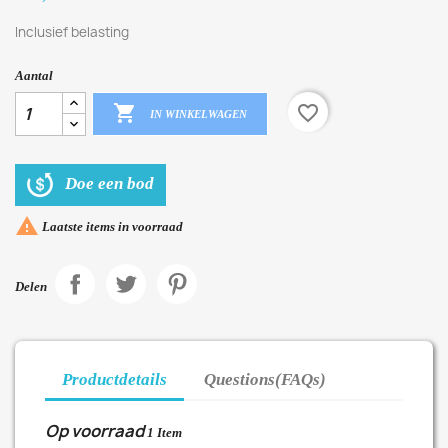
Inclusief belasting
Aantal

favorite_border
IN WINKELWAGEN
Doe een bod

Laatste items in voorraad
Delen
Productdetails
Questions(FAQs)
Op voorraad
1 Item