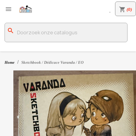

shopping_cart
(0)

search
Home
Sketchbook / Dédicace Varanda / EO