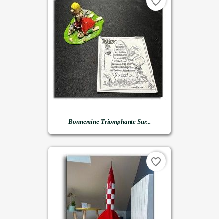
favorite_border
Bonnemine Triomphante Sur...
favorite_border