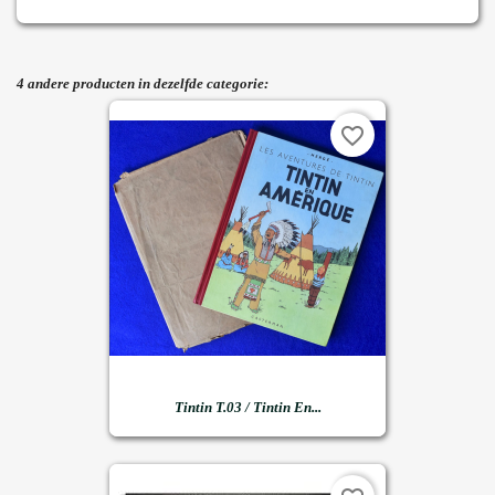
4 andere producten in dezelfde categorie:
favorite_border
Tintin T.03 / Tintin En...