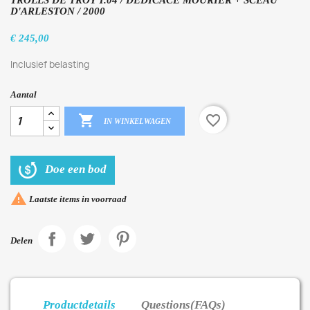
TROLLS DE TROY T.04 / DÉDICACE MOURIER + SCEAU
D'ARLESTON / 2000
€ 245,00
Inclusief belasting
Aantal

favorite_border
IN WINKELWAGEN
Doe een bod

Laatste items in voorraad
Delen
Productdetails
Questions(FAQs)