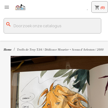

shopping_cart
(0)

search
Home
Trolls de Troy T.04 / Dédicace Mourier + Sceau d'Arleston / 2000