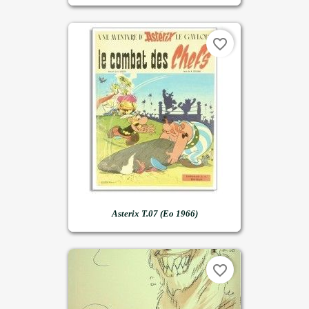
favorite_border
Asterix T.07 (Eo 1966)
favorite_border