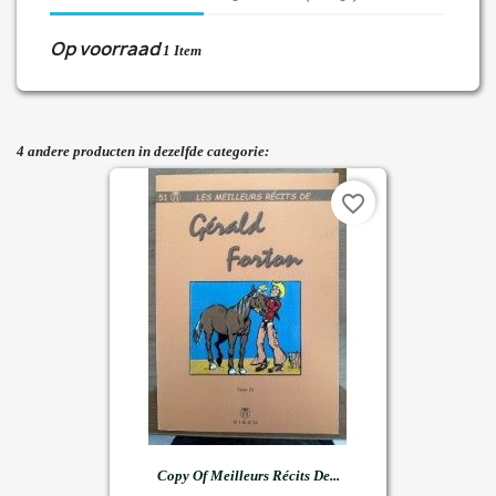
Op voorraad
1 Item
4 andere producten in dezelfde categorie:
favorite_border
Copy Of Meilleurs Récits De...