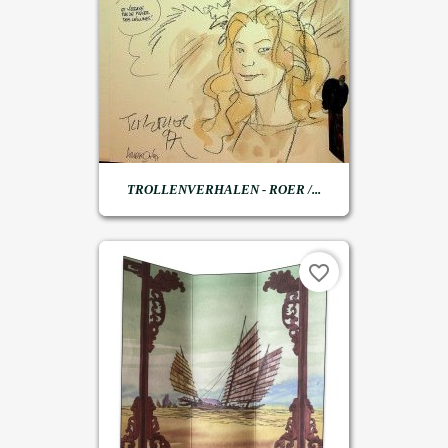
TROLLENVERHALEN - ROER /...
favorite_border