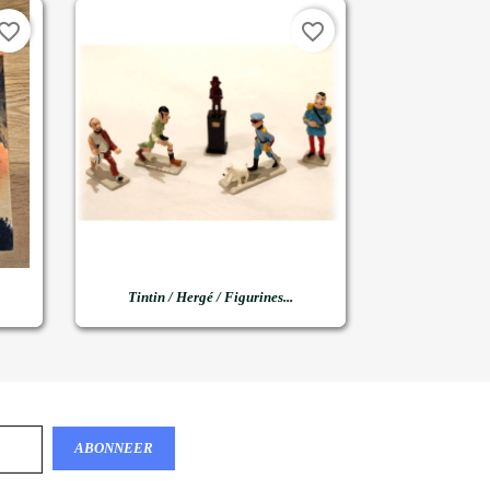
vorite_border
favorite_border

Snel bekijken
Tintin / Hergé / Figurines...