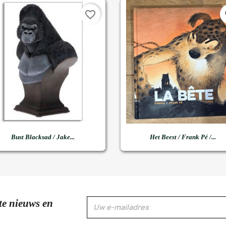
favorite_border
fa


Snel bekijken
Snel bekijken
Bust Blacksad / Jake...
Het Beest / Frank Pé /...
te nieuws en