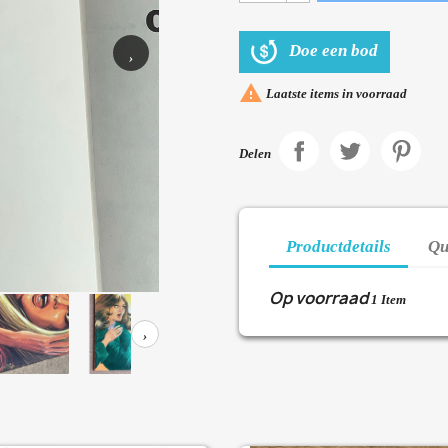
Doe een bod
›

Laatste items in voorraad
Delen
Productdetails
Qu
Op voorraad
1 Item
›