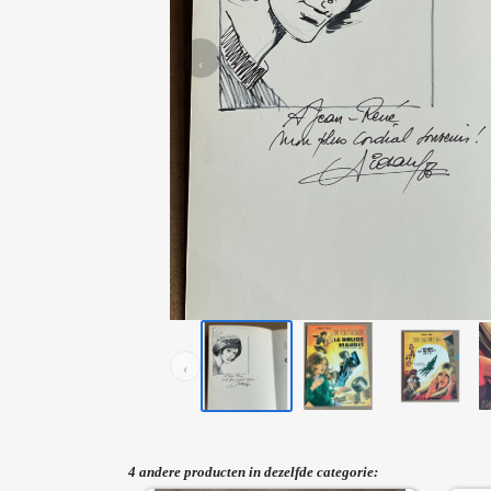
‹
‹
4 andere producten in dezelfde categorie: