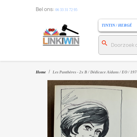
Bel ons:
06 33 31 72 95
TINTIN / HERGÉ
search
Home
Les Panthères - 2x B / Dédicace Aidans / EO / 19