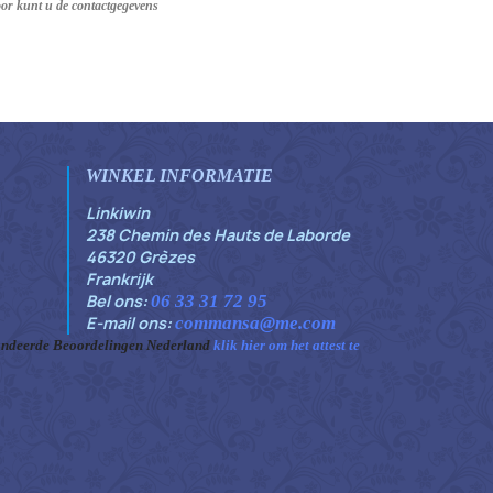
oor kunt u de contactgegevens
WINKEL INFORMATIE
Linkiwin
238 Chemin des Hauts de Laborde
46320 Grèzes
Frankrijk
Bel ons:
06 33 31 72 95
E-mail ons:
commansa@me.com
ndeerde Beoordelingen Nederland
klik hier om het attest te