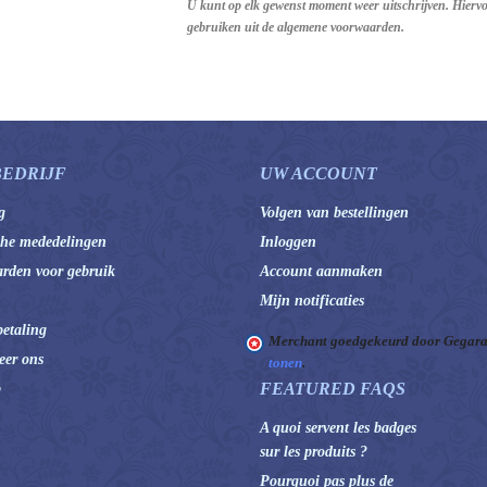
U kunt op elk gewenst moment weer uitschrijven. Hierv
gebruiken uit de algemene voorwaarden.
BEDRIJF
UW ACCOUNT
g
Volgen van bestellingen
che mededelingen
Inloggen
rden voor gebruik
Account aanmaken
Mijn notificaties
betaling
Merchant goedgekeurd door Gegara
eer ons
tonen
.
FEATURED FAQS
p
A quoi servent les badges
sur les produits ?
Pourquoi pas plus de