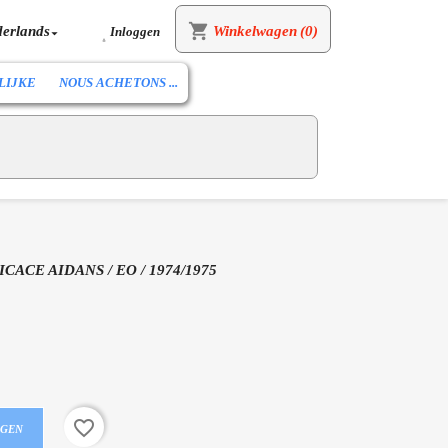
shopping_cart
erlands
Winkelwagen
(0)
Inloggen


LIJKE
NOUS ACHETONS ...
ICACE AIDANS / EO / 1974/1975
favorite_border
AGEN