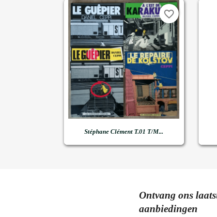
favorite_border

Snel bekijken
Stéphane Clément T.01 T/m...
Ontvang ons laats
aanbiedingen