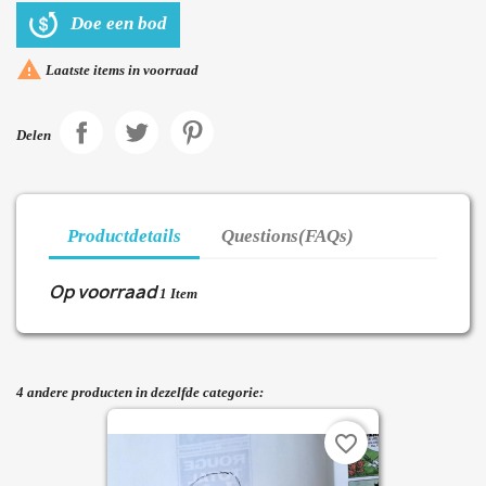
Doe een bod

Laatste items in voorraad
Delen
Productdetails
Questions(FAQs)
Op voorraad
1 Item
4 andere producten in dezelfde categorie:
favorite_border