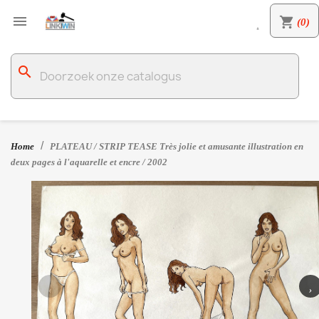

shopping_cart
(0)

search
Home
PLATEAU / STRIP TEASE Très jolie et amusante illustration en
deux pages à l'aquarelle et encre / 2002
‹
›