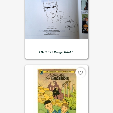
XIII T.05 / Rouge Total /...
favorite_border