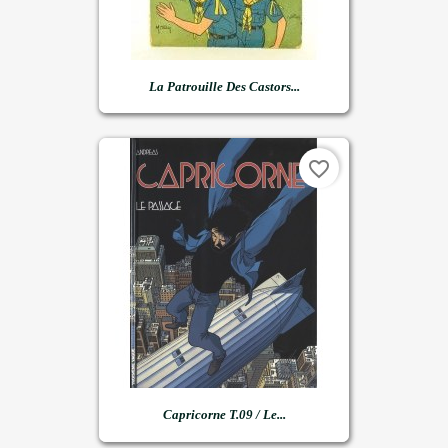
La Patrouille Des Castors...
favorite_border
Capricorne T.09 / Le...