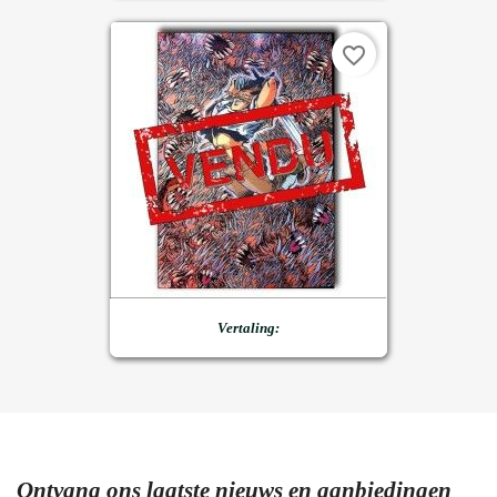
favorite_border
Vertaling:
Ontvang ons laatste nieuws en aanbiedingen