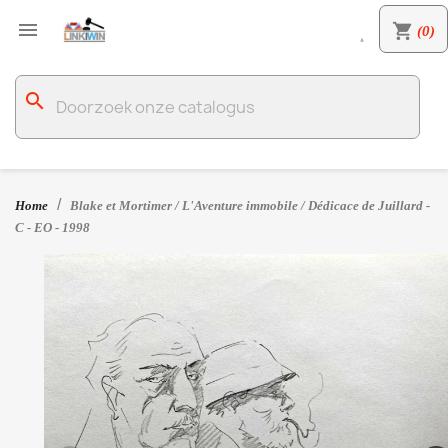

shopping_cart
(0)

search
Home
Blake et Mortimer / L'Aventure immobile / Dédicace de Juillard -
C - EO - 1998