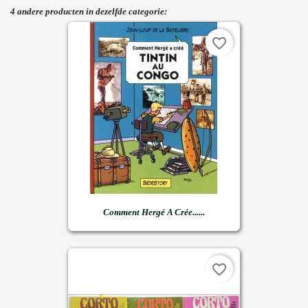
4 andere producten in dezelfde categorie:
favorite_border
Comment Hergé A Crée......
favorite_border