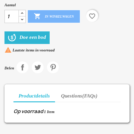
Aantal

favorite_border
IN WINKELWAGEN
Doe een bod

Laatste items in voorraad
Delen
Productdetails
Questions(FAQs)
Op voorraad
1 Item