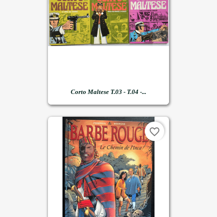
Corto Maltese T.03 - T.04 -...
favorite_border