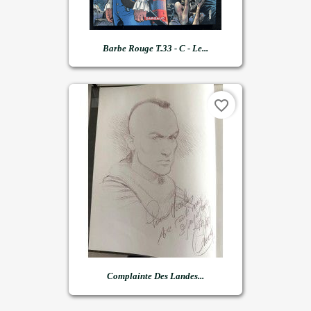
Barbe Rouge T.33 - C - Le...
favorite_border
Complainte Des Landes...