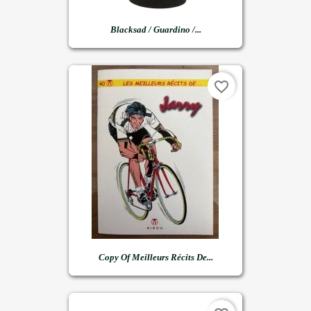
Blacksad / Guardino /...
favorite_border
Copy Of Meilleurs Récits De...