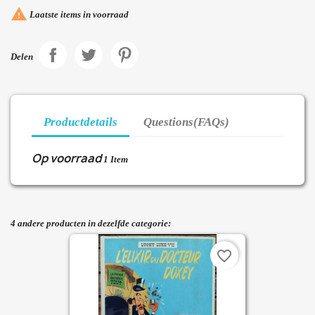

Laatste items in voorraad
Delen
Productdetails
Questions(FAQs)
Op voorraad
1 Item
4 andere producten in dezelfde categorie:
favorite_border