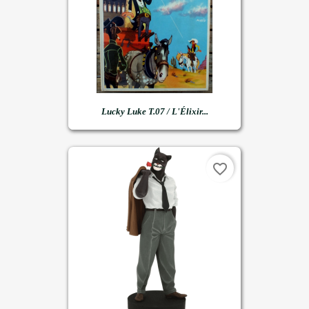
Lucky Luke T.07 / L'Élixir...
favorite_border