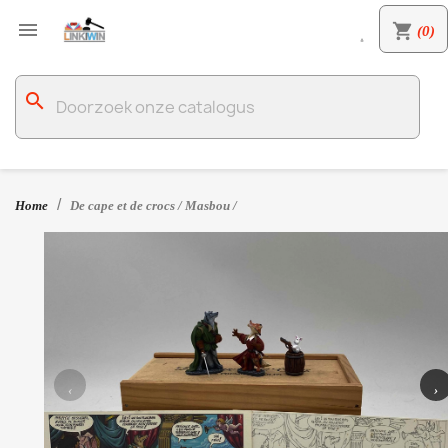

shopping_cart
(0)

search
Home
De cape et de crocs / Masbou /
‹
›