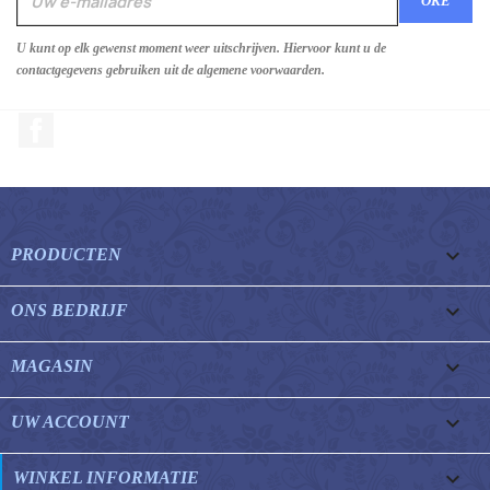
U kunt op elk gewenst moment weer uitschrijven. Hiervoor kunt u de
contactgegevens gebruiken uit de algemene voorwaarden.
Facebook

PRODUCTEN

ONS BEDRIJF

MAGASIN

UW ACCOUNT
keyboard_arrow_down
WINKEL INFORMATIE