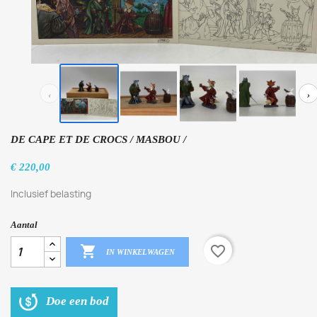
‹
›
DE CAPE ET DE CROCS / MASBOU /
€ 220,00
Inclusief belasting
Aantal

favorite_border
IN WINKELWAGEN
Doe een bod