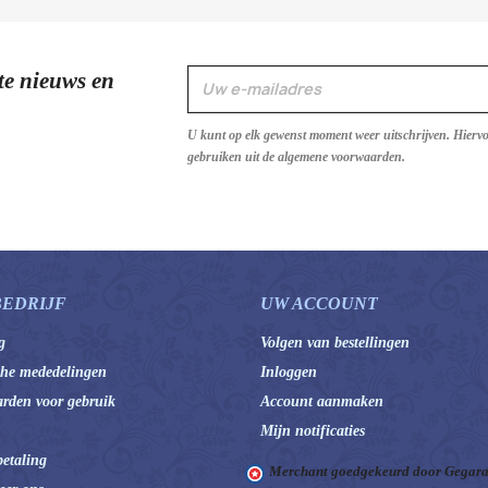
te nieuws en
U kunt op elk gewenst moment weer uitschrijven. Hierv
gebruiken uit de algemene voorwaarden.
BEDRIJF
UW ACCOUNT
g
Volgen van bestellingen
che mededelingen
Inloggen
rden voor gebruik
Account aanmaken
Mijn notificaties
betaling
Merchant goedgekeurd door Gegara