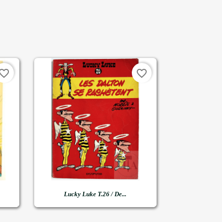
vorite_border
favorite_border

Snel bekijken
Lucky Luke T.26 / De...