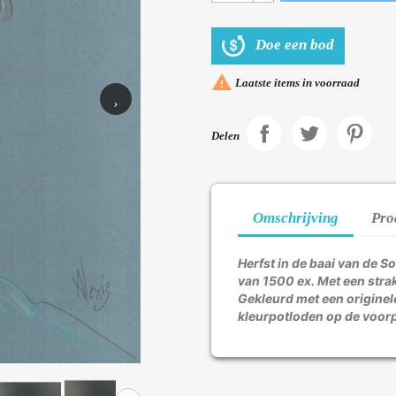
Doe een bod

Laatste items in voorraad
›
Delen
Omschrijving
Pro
Herfst in de baai van de 
van 1500 ex. Met een stra
Gekleurd met een originel
kleurpotloden op de voor