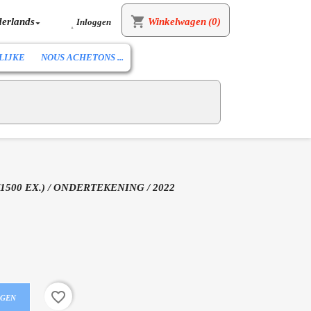
shopping_cart
erlands
Winkelwagen
(0)
Inloggen


LIJKE
NOUS ACHETONS ...
1500 EX.) / ONDERTEKENING / 2022
favorite_border
AGEN