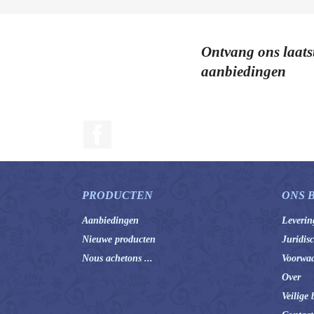
Ontvang ons laats
aanbiedingen
Facebook
PRODUCTEN
ONS 
Aanbiedingen
Leverin
Nieuwe producten
Juridis
Nous achetons ...
Voorwaa
Over
Veilige 