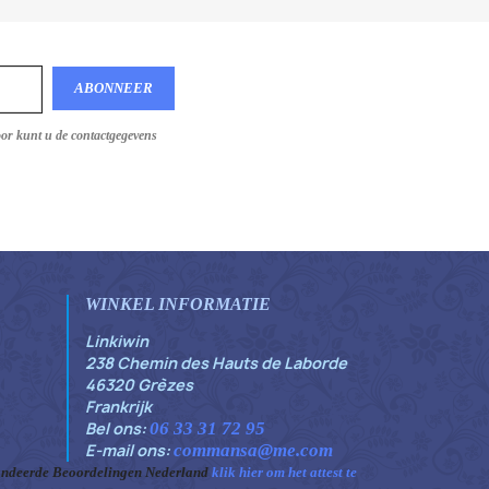
oor kunt u de contactgegevens
WINKEL INFORMATIE
Linkiwin
238 Chemin des Hauts de Laborde
46320 Grèzes
Frankrijk
Bel ons:
06 33 31 72 95
E-mail ons:
commansa@me.com
ndeerde Beoordelingen Nederland
klik hier om het attest te