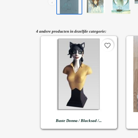
‹
4 andere producten in dezelfde categorie:
favorite_border

Snel bekijken
Buste Donna / Blacksad /...