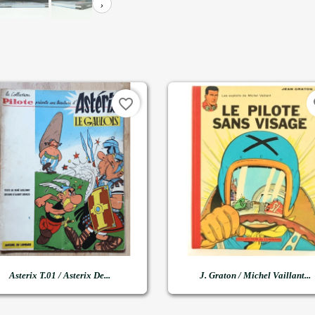
›
favorite_border
fa


Snel bekijken
Snel bekijken
Asterix T.01 / Asterix De...
J. Graton / Michel Vaillant...