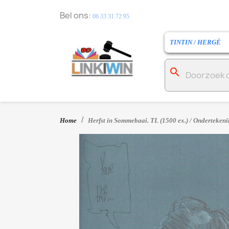
Bel ons:
06 33 31 72 95
TINTIN / HERGÉ
search
Home
Herfst in Sommebaai. TL (1500 ex.) / Ondertekeni