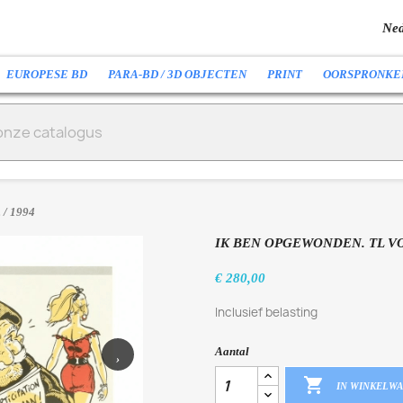
Ned
EUROPESE BD
PARA-BD / 3D OBJECTEN
PRINT
OORSPRONKE
 / 1994
IK BEN OPGEWONDEN. TL VOL 0
€ 280,00
Inclusief belasting
Aantal
›

IN WINKELW