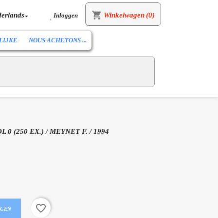
shopping_cart
erlands
Winkelwagen
(0)
Inloggen


LIJKE
NOUS ACHETONS ...
 (250 EX.) / MEYNET F. / 1994
favorite_border
AGEN