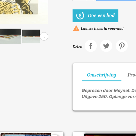
Doe een bod

Laatste items in voorraad
›
Delen
Omschrijving
Pro
Geprezen door Meynet. Dee
Uitgave 250. Oplange vor