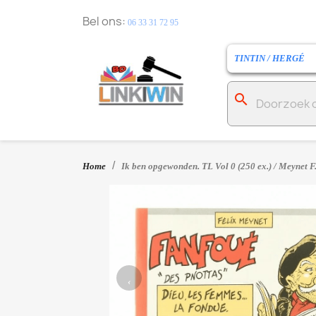
Bel ons:
06 33 31 72 95
TINTIN / HERGÉ
search
Home
Ik ben opgewonden. TL Vol 0 (250 ex.) / Meynet F.
‹