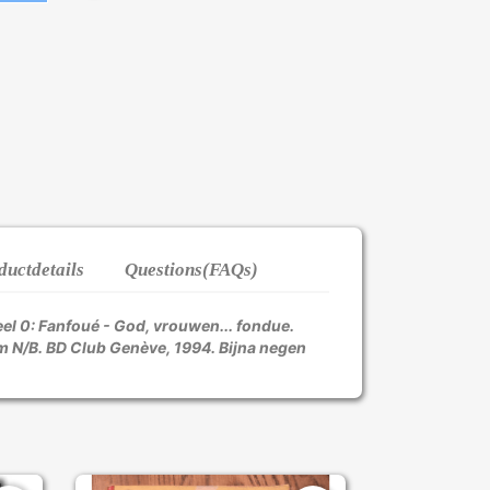
ductdetails
Questions(FAQs)
l 0: Fanfoué - God, vrouwen... fondue.
m N/B. BD Club Genève, 1994. Bijna negen