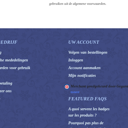
gebruiken uit de algemene voorwaarden.
BEDRIJF
UW ACCOUNT
g
Volgen van bestellingen
che mededelingen
Inloggen
rden voor gebruik
Account aanmaken
Mijn notificaties
betaling
Merchant goedgekeurd door Gegara
eer ons
tonen
.
FEATURED FAQS
p
A quoi servent les badges
sur les produits ?
Pourquoi pas plus de