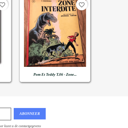
vorite_border
favorite_border

Snel bekijken
Pom Et Teddy T.06 - Zone...
oor kunt u de contactgegevens