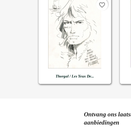
favorite_border

Snel bekijken
Thorgal / Les Yeux De...
Ontvang ons laats
aanbiedingen