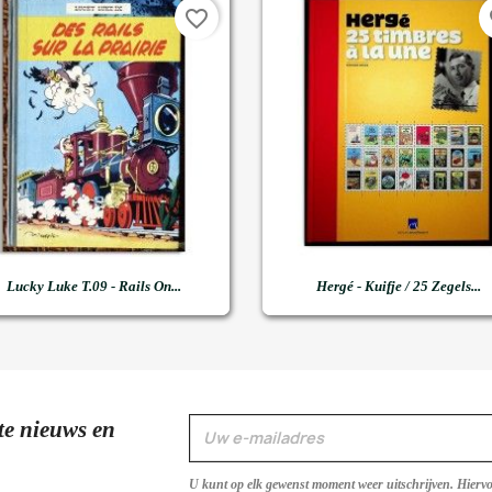
favorite_border
fa


Snel bekijken
Snel bekijken
Lucky Luke T.09 - Rails On...
Hergé - Kuifje / 25 Zegels...
te nieuws en
U kunt op elk gewenst moment weer uitschrijven. Hierv