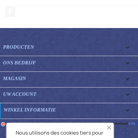
Facebook

PRODUCTEN

ONS BEDRIJF

MAGASIN

UW ACCOUNT
keyboard_arrow_down
WINKEL INFORMATIE
Merchant goedgekeurd door Gegarandeerde Beoordelingen Nederland
klik
hier om het attest te tonen
.
Nous utilisons des cookies tiers pour