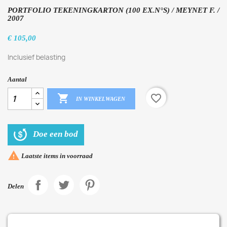
PORTFOLIO TEKENINGKARTON (100 EX.N°S) / MEYNET F. /
2007
€ 105,00
Inclusief belasting
Aantal

favorite_border
IN WINKELWAGEN
Doe een bod

Laatste items in voorraad
Delen