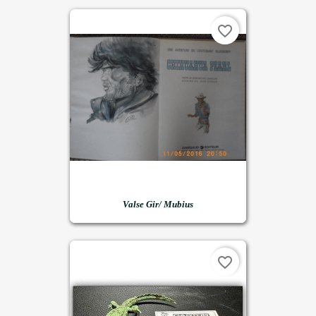
favorite_border
Valse Gir/ Mubius
favorite_border