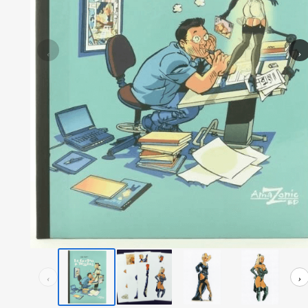
‹
›
‹
›