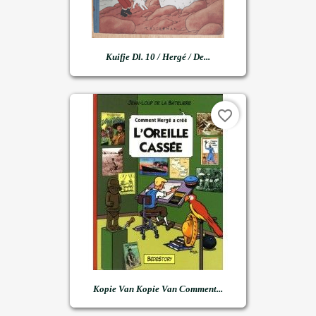
Kuifje Dl. 10 / Hergé / De...
favorite_border
Kopie Van Kopie Van Comment...