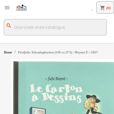

shopping_cart
(0)

search
Home
Portfolio Tekeningkarton (100 ex.N°S) / Meynet F. / 2007