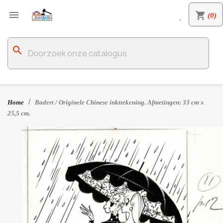

shopping_cart
(0)

search
Home
Badert / Originele Chinese inkttekening. Afmetingen: 33 cm x
25,5 cm.