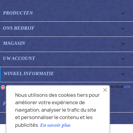

PRODUCTEN

ONS BEDRIJF

MAGASIN

UW ACCOUNT
keyboard_arrow_down
WINKEL INFORMATIE
Merchant goedgekeurd door Gegarandeerde Beoordelingen Nederland
klik
hier om het attest te tonen
.
Nous utilisons des cookies tiers pour
améliorer votre expérience de

FEATURED FAQS
navigation, analyser le trafic du site
et personnaliser le contenu et les
© 2026 - Commans Alex
publicités.
En savoir plus