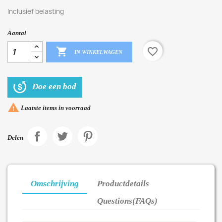
Inclusief belasting
Aantal

favorite_border
IN WINKELWAGEN
Doe een bod

Laatste items in voorraad
Delen
Omschrijving
Productdetails
Questions(FAQs)