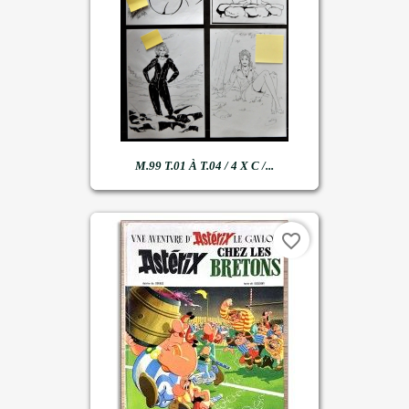
M.99 T.01 À T.04 / 4 X C /...
favorite_border