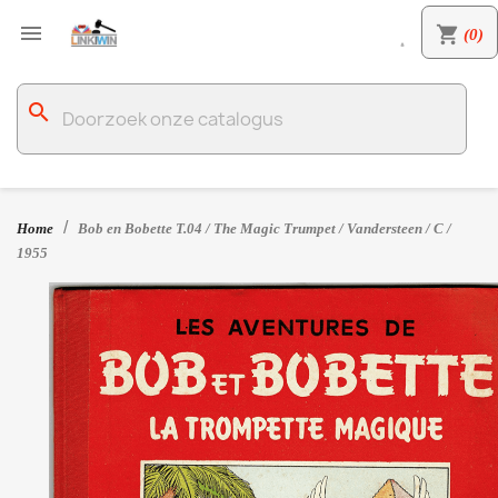

shopping_cart
(0)

search
Home
Bob en Bobette T.04 / The Magic Trumpet / Vandersteen / C /
1955