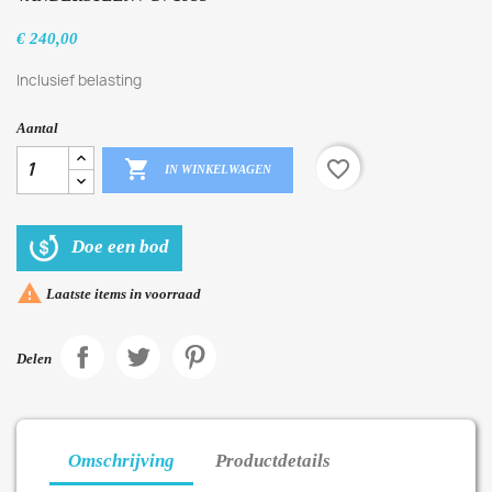
€ 240,00
Inclusief belasting
Aantal

favorite_border
IN WINKELWAGEN
Doe een bod

Laatste items in voorraad
Delen
Omschrijving
Productdetails