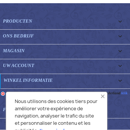

PRODUCTEN

ONS BEDRIJF

MAGASIN

UW ACCOUNT
keyboard_arrow_down
WINKEL INFORMATIE
Merchant goedgekeurd door Gegarandeerde Beoordelingen Nederland
klik
hier om het attest te tonen
.
Nous utilisons des cookies tiers pour
améliorer votre expérience de

FEATURED FAQS
navigation, analyser le trafic du site
et personnaliser le contenu et les
© 2026 - Commans Alex