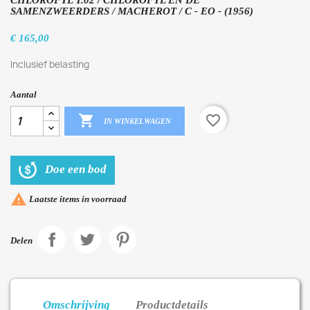
CHLOROFYL T.02 / CHLOROFYL EN DE
SAMENZWEERDERS / MACHEROT / C - EO - (1956)
€ 165,00
Inclusief belasting
Aantal

favorite_border
IN WINKELWAGEN
Doe een bod

Laatste items in voorraad
Delen
Omschrijving
Productdetails