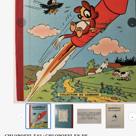
‹
›
‹
›