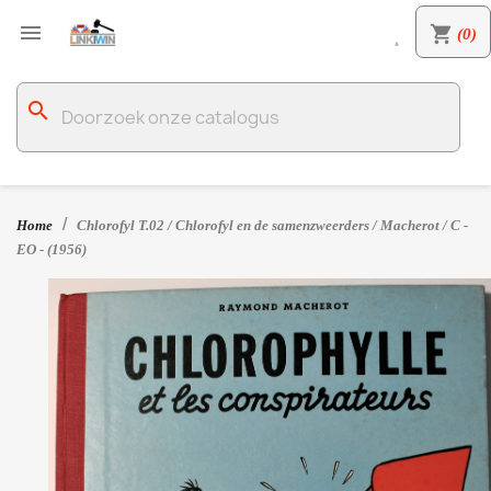

shopping_cart
(0)

search
Home
Chlorofyl T.02 / Chlorofyl en de samenzweerders / Macherot / C -
EO - (1956)