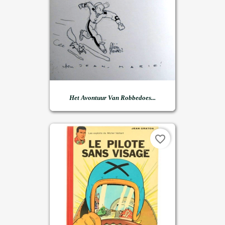
Het Avontuur Van Robbedoes...
favorite_border