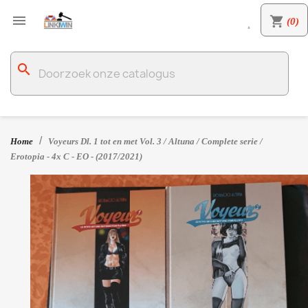

shopping_cart
(0)

search
Home
Voyeurs Dl. 1 tot en met Vol. 3 / Altuna / Complete serie /
Erotopia - 4x C - EO - (2017/2021)