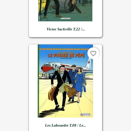
Victor Sackville T.22 /...
favorite_border
Les Labourdet T.08 / Le...