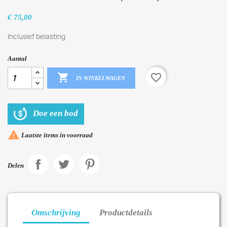
€ 75,00
Inclusief belasting
Aantal

favorite_border
IN WINKELWAGEN
Doe een bod

Laatste items in voorraad
Delen
Omschrijving
Productdetails