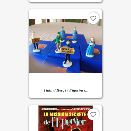
favorite_border
Tintin / Hergé / Figurines...
favorite_border