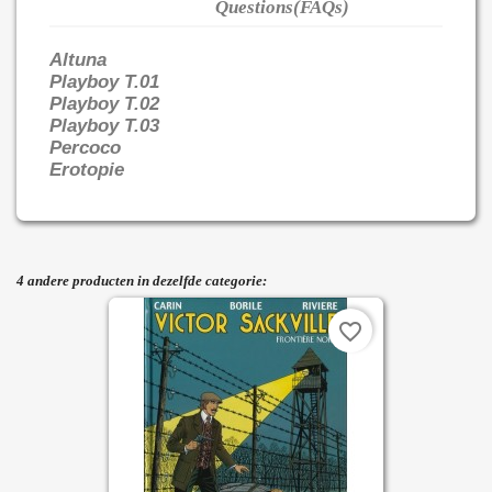
Questions(FAQs)
Altuna
Playboy T.01
Playboy T.02
Playboy T.03
Percoco
Erotopie
4 andere producten in dezelfde categorie:
favorite_border