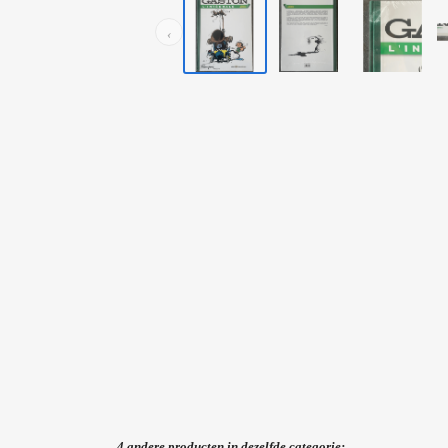
‹
4 andere producten in dezelfde categorie: