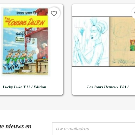
favorite_border
fa


Snel bekijken
Snel bekijken
Lucky Luke T.12 / Edition...
Les Jours Heureux T.01 /...
te nieuws en