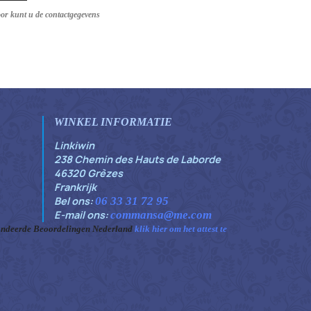
oor kunt u de contactgegevens
WINKEL INFORMATIE
Linkiwin
238 Chemin des Hauts de Laborde
46320 Grèzes
Frankrijk
Bel ons:
06 33 31 72 95
E-mail ons:
commansa@me.com
ndeerde Beoordelingen Nederland
klik hier om het attest te