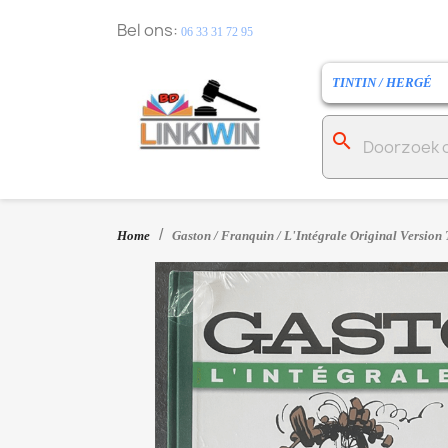
Bel ons:
06 33 31 72 95
TINTIN / HERGÉ
search
Home
Gaston / Franquin / L'Intégrale Original Version T