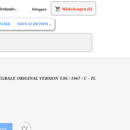
shopping_cart
erlands
Winkelwagen
(0)
Inloggen


LIJKE
NOUS ACHETONS ...
GRALE ORIGINAL VERSION T.06 / 1967 / C - TL
favorite_border
AGEN