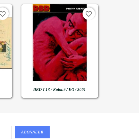
vorite_border
favorite_border

Snel bekijken
DBD T.13 / Rabaté / EO / 2001