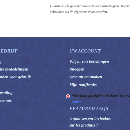
U kunt op elk gewenst moment weer uitschrijven. Hierv
gebruiken uit de algemene voorwaarden.
BEDRIJF
UW ACCOUNT
g
Volgen van bestellingen
che mededelingen
Inloggen
rden voor gebruik
Account aanmaken
Mijn notificaties
betaling
Merchant goedgekeurd door Gegara
eer ons
tonen
.
FEATURED FAQS
p
A quoi servent les badges
sur les produits ?