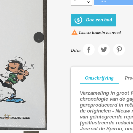
Doe een bod

Laatste items in voorraad
›
Delen
Omschrijving
Pro
Verzameling in groot 
chronologie van de ga
gereproduceerd in reë
de originelen - Nieuw
van geïntegreerde repr
(geïllustreerde redact
Journal de Spirou, oms