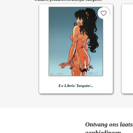
favorite_border

Snel bekijken
Ex-Libris/ Tarquin/...
Ontvang ons laats
aanbiedingen